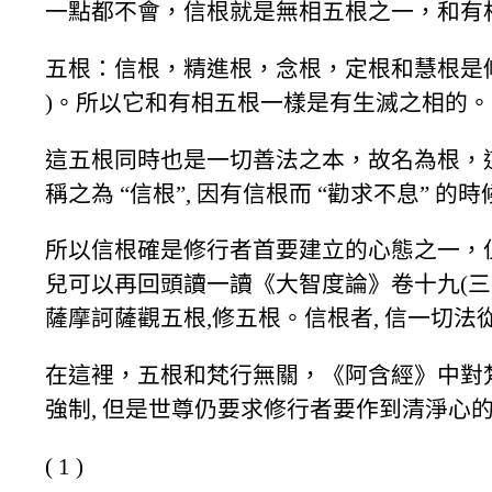
一點都不會，信根就是無相五根之一，和有相五
五根：信根，精進根，念根，定根和慧根是修行
)。所以它和有相五根一樣是有生滅之相的。
這五根同時也是一切善法之本，故名為根，這五根
稱之為 “信根”, 因有信根而 “勸求不息” 的時
所以信根確是修行者首要建立的心態之一，但
兒可以再回頭讀一讀《大智度論》卷十九(三
薩摩訶薩觀五根,修五根。信根者, 信一切法從因
在這裡，五根和梵行無關，《阿含經》中對梵行的 
強制, 但是世尊仍要求修行者要作到清淨心
( 1 )