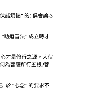
煩惱” 的( 俱舍論-3
“助道善法” 成立時才
淨心才是修行之源。大伙
何為菩薩所行五根?菩
 於 “心念” 的要求不