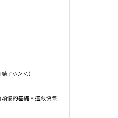
）
了///＞＜）
）
斷煩惱的基礎。這跟快樂