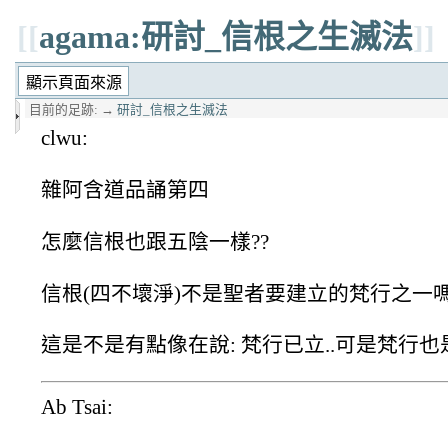
[[
agama:研討_信根之生滅法
]]
目前的足跡:
→
研討_信根之生滅法
clwu:
雜阿含道品誦第四
怎麼信根也跟五陰一樣??
信根(四不壞淨)不是聖者要建立的梵行之一嗎
這是不是有點像在說: 梵行已立..可是梵行也
Ab Tsai: