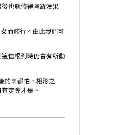
最後也就修得阿羅漢果
天女而修行。由此我們可
。
知這信根到時仍會有所動
歲後的事都怕，相形之
自有定奪才是。