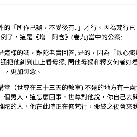
外的「所作己辦，不受後有..」才行。因為梵行
例子，這是《增一阿含》(卷九)當中的公案:
是這樣的嗎，難陀老實回答, 是的，因為「欲心
神通把他糾到山上看母猴, 問他母猴和釋女何者好
」，更加想念。
講堂（世尊在三十三天的教室) 不遠的地方有一
一個男人，這怎麼回事，世尊對他說，你自己去
難陀的人，他在此時正在修梵行，命終之後會來