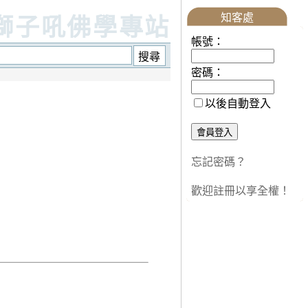
知客處
獅子吼佛學專站
帳號：
密碼：
以後自動登入
忘記密碼？
歡迎註冊以享全權！