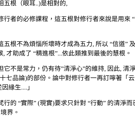
根（眼耳..)是相對的,
者的必修課程，這五根對修行者來說是用來 “伏諸
不為煩惱所壞時才成為五力, 所以 “信道” 及 
候, 才助成了 “精進根”...依此類推到最後的慧根。
它不是常力，仍有待”清淨心”的維持, 因此, 清
十七品論)的部份。論中對修行者一再訂嚀著「云
緣生....」
“實際” (現實)要求只針對 “行動” 的清淨而已,
的境界。