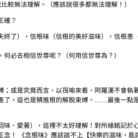
我比較無法理解。（應該說很多都無法理解！）
正確？
失終了），信根味（信根的美好滋味），信根患
，何必去相信世尊呢？（何用信世尊為？）
縛；或是究竟而言，以筏喻來看，阿羅漢不會執
進了，這也是精進根的解脫束縛。……最後一點
回味、愛著），這裡不太好理解！對所緣銘記於
正念！ 《念根味》應該談不上【快樂的滋味，能