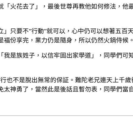
就「火花去了」，最後世尊再教他如何修法，他
立」只要不”行動”就可以，心中仍可以想著五百
是福份享完，業力仍是隨身，所以仍然火鍋侍候
「我是族姓子，以信牢固出家學道」，同學們可
常，梵行也不是脫出無常的保証。難陀老兄連天上千
免太神勇了，當然此是後話且暫勿表，同學們當