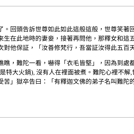
了。回頭告訴世尊如此如此這般這般，世尊笑著
來生在此地時的妻妾，接著再問他，那釋女和這
次對他保証，「汝善修梵行，吾當証汝得此五百
瞧瞧，難陀一看，嚇得「衣毛皆堅」，因為到處
是特大火鍋), 沒有人在裡面被煮。難陀心裡不解
受苦」獄卒告曰：「有釋迦文佛的弟子名叫難陀