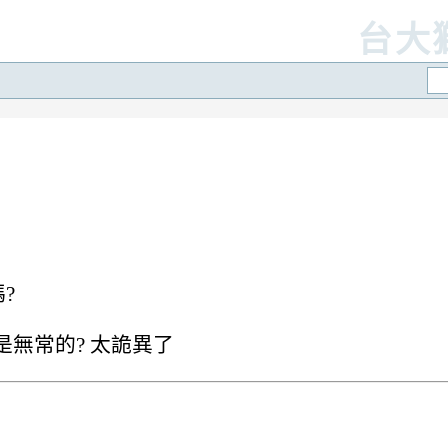
台大
?
是無常的? 太詭異了