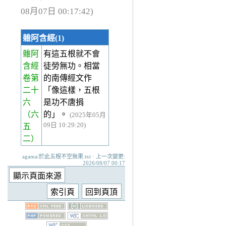
08月07日 00:17:42)
雜阿含經(1)
雜阿
有這五根就不會
含經
徒勞無功。相當
卷第
的南傳經文作
二十
「像這樣，五根
六
是功不唐捐
（六
的」。
(2025年05月
09日 10:29:20)
五
二）
agama/於此五根不空無果.txt · 上一次變更:
2026/08/07 00:17