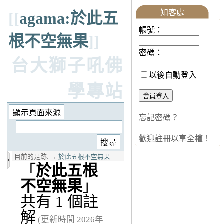
知客處
[[
agama:於此五
帳號：
根不空無果
]]
密碼：
台大獅子吼佛
以後自動登入
學專站
忘記密碼？
歡迎註冊以享全權！
目前的足跡:
→
於此五根不空無果
「
於此五根
不空無果
」
共有 1 個註
解
(更新時間 2026年