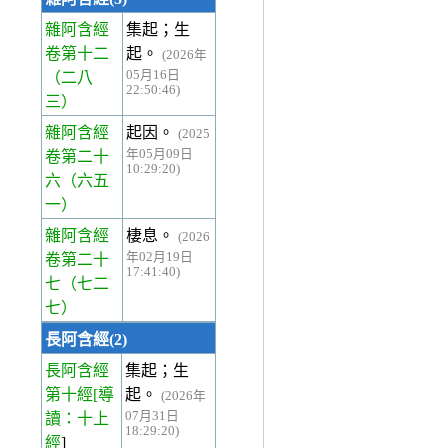
雜阿含經
集起；生
卷第十二
起。
(2026年
05月16日
（二八
22:50:46)
三）
雜阿含經
起因。
(2025
年05月09日
卷第二十
10:29:20)
六
（六五
一）
雜阿含經
棲息。
(2026
年02月19日
卷第二十
17:41:40)
七
（七二
七）
長阿含經(2)
長阿含經
集起；生
第十經
[導
起。
(2026年
07月31日
讀：十上
18:29:20)
經
]