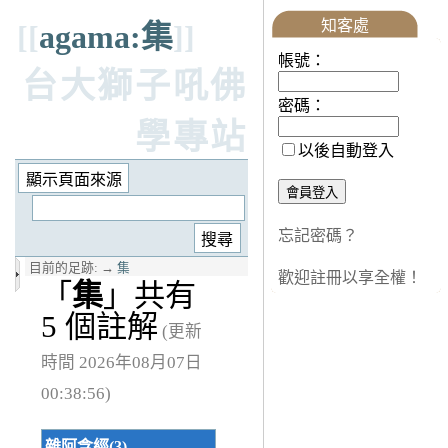
知客處
[[
agama:集
]]
帳號：
台大獅子吼佛
密碼：
學專站
以後自動登入
忘記密碼？
目前的足跡:
→
集
歡迎註冊以享全權！
「
集
」共有
5 個註解
(更新
時間 2026年08月07日
00:38:56)
雜阿含經(3)