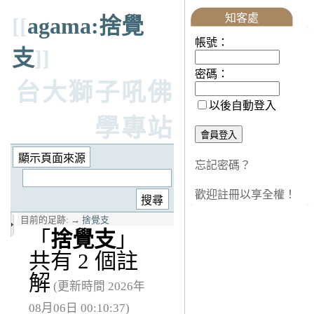
知客處
[[
agama:捨覺
帳號：
支
]]
密碼：
台大獅子吼佛
以後自動登入
學專站
忘記密碼？
歡迎註冊以享全權！
目前的足跡:
→
捨覺支
「
捨覺支
」
共有 2 個註
解
(更新時間 2026年
08月06日 00:10:37)