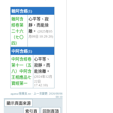
雜阿含經(1)
雜阿含
心平等、寂
經卷第
靜，而能捨
二十六
離。
(2025年05
月09日 10:29:20)
（七〇
四）
中阿含經(1)
中阿含經卷
心平等、
第十一
（五
寂靜，而
八）中阿含
能捨離。
(2024年12月
王相應品七
22日
寶經第一
17:42:10)
agama/捨覺支.txt · 上一次變更: 2026/08/06
00:10