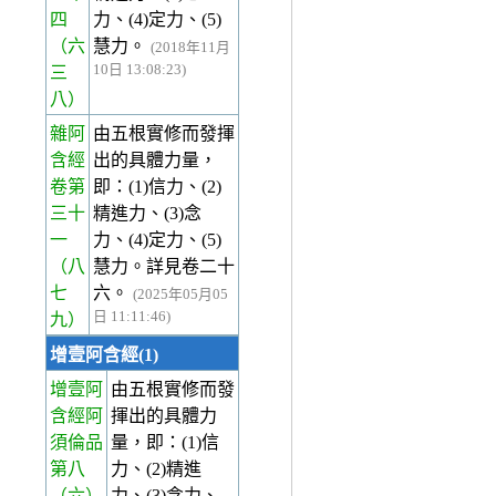
四
力、(4)定力、(5)
（六
慧力。
(2018年11月
10日 13:08:23)
三
八）
雜阿
由五根實修而發揮
含經
出的具體力量，
卷第
即：(1)信力、(2)
三十
精進力、(3)念
一
力、(4)定力、(5)
（八
慧力。詳見卷二十
七
六。
(2025年05月05
日 11:11:46)
九）
增壹阿含經(1)
增壹阿
由五根實修而發
含經阿
揮出的具體力
須倫品
量，即：(1)信
第八
力、(2)精進
（六）
力、(3)念力、