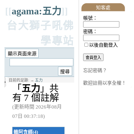
知客處
[[
agama:五力
]]
帳號：
台大獅子吼佛
密碼：
學專站
以後自動登入
忘記密碼？
目前的足跡:
→
五力
歡迎註冊以享全權！
「
五力
」共
有 7 個註解
(更新時間 2026年08月
07日 00:37:18)
雜阿含經(4)