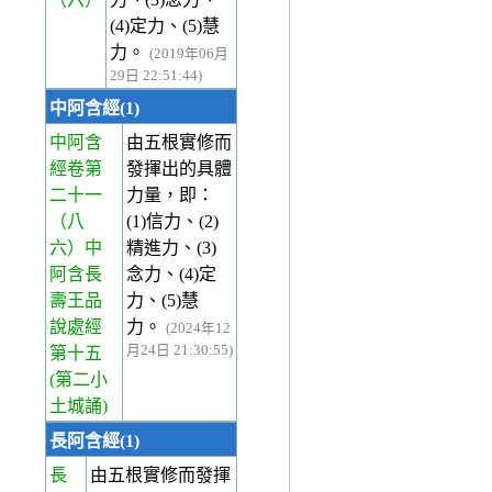
(4)定力、(5)慧
力。
(2019年06月
29日 22:51:44)
中阿含經(1)
中阿含
由五根實修而
經卷第
發揮出的具體
二十一
力量，即：
（八
(1)信力、(2)
六）中
精進力、(3)
阿含長
念力、(4)定
壽王品
力、(5)慧
說處經
力。
(2024年12
月24日 21:30:55)
第十五
(第二小
土城誦)
長阿含經(1)
長
由五根實修而發揮