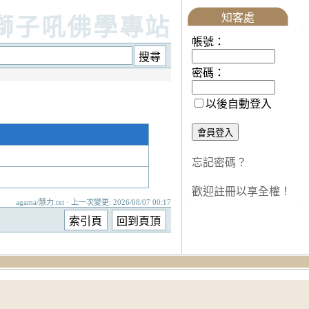
知客處
獅子吼佛學專站
帳號：
密碼：
以後自動登入
忘記密碼？
歡迎註冊以享全權！
agama/慧力.txt · 上一次變更: 2026/08/07 00:17