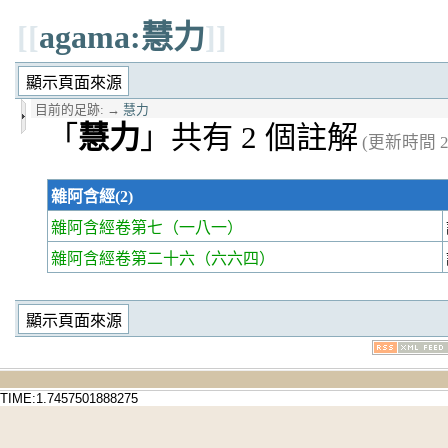
[[
agama:慧力
]]
目前的足跡:
→
慧力
「
慧力
」共有 2 個註解
(更新時間 20
雜阿含經(2)
雜阿含經卷第七
（一八一）
雜阿含經卷第二十六
（六六四）
TIME:1.7457501888275