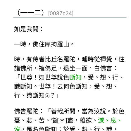
（一一二）
[0037c24]
如是我聞：
一時，佛住摩拘羅山。
時，有侍者比丘名羅陀，晡時從禪覺，往
詣佛所，禮佛足，退坐一面，白佛言：
「世尊！如世尊說色
斷知
，受、想、行、
識斷知。世尊！云何色斷知，受、想、
行、識斷知
？」
ⓐ
佛告羅陀：「善哉所問，當為汝說。於色
憂、悲、苦、惱[＊]盡，離欲、
滅、息、
沒
，是名色斷知；於受、想、行、識，