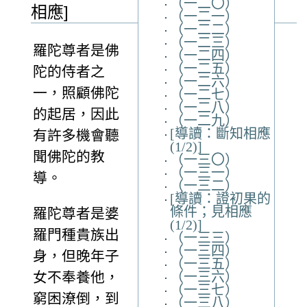
（一二〇）
相應]
（一二一）
（一二二）
（一二三）
羅陀尊者是佛
（一二四）
（一二五）
陀的侍者之
（一二六）
一，照顧佛陀
（一二七）
（一二八）
的起居，因此
（一二九）
[導讀：斷知相應
有許多機會聽
(1/2)]
聞佛陀的教
（一三〇）
（一三一）
導。
（一三二）
[導讀：證初果的
條件；見相應
羅陀尊者是婆
(1/2)]
羅門種貴族出
（一三三）
（一三四）
身，但晚年子
（一三五）
（一三六）
女不奉養他，
（一三七）
窮困潦倒，到
（一三八）