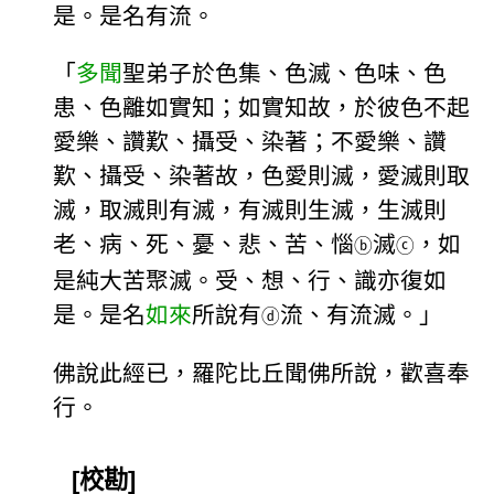
是。是名有流。
「
多聞
聖弟子於色集、色滅、色味、色
患、色離如實知；如實知故，於彼色不起
愛樂、讚歎、攝受、染著；不愛樂、讚
歎、攝受、染著故，色愛則滅，愛滅則取
滅，取滅則有滅，有滅則生滅，生滅則
老、病、死、憂、悲、苦、惱
滅
，如
ⓑ
ⓒ
是純大苦聚滅。受、想、行、識亦復如
是。是名
如來
所說有
流、有流滅。」
ⓓ
佛說此經已，羅陀比丘聞佛所說，歡喜奉
行。
[校勘]