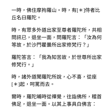
一時，佛住摩拘羅山。時，有[＊]侍者比
丘名曰羅陀。
時，有眾多外道出家至尊者羅陀所，共相
問訊已，退坐一面，問羅陀言：「汝為何
等故，於沙門瞿曇所出家修梵行？」
羅陀答言：「我為知苦故，於世尊所出家
修梵行。」
時，諸外道聞羅陀所說，心不喜，從座
[＊]起，呵罵而去。
爾時，羅陀晡時從禪覺，往詣佛所，稽首
佛足，退坐一面。以其上事具白佛言：