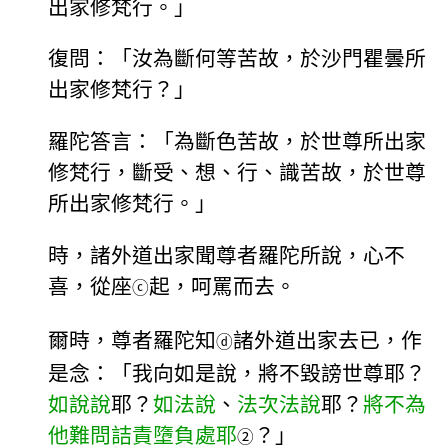
出家修梵行。」
復問：「汝為斷何等苦故，於沙門瞿曇所
出家修梵行？」
羅陀答言：「為斷色苦故，於世尊所出家
修梵行，斷受、想、行、識苦故，於世尊
所出家修梵行。」
時，諸外道出家聞尊者羅陀所說，心不
喜，從座
起，呵罵而去。
ⓒ
爾時，尊者羅陀知
諸外道出家去已，作
ⓓ
是念：「我向如是說，將不毀謗世尊耶？
如說說
耶？
如法說
、
法次法說
耶？
將不為
他難問詰責墮負處耶
？」
②