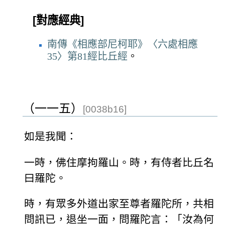
[對應經典]
南傳《相應部尼柯耶》〈六處相應
35〉第81經比丘經
。
（一一五）
[0038b16]
如是我聞：
一時，佛住摩拘羅山。時，有侍者比丘名
曰羅陀。
時，有眾多外道出家至尊者羅陀所，共相
問訊已，退坐一面，問羅陀言：「汝為何