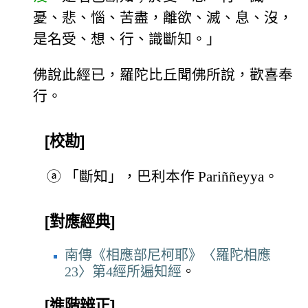
憂、悲、惱、苦盡，離欲、滅、息、沒，
是名受、想、行、識斷知。」
佛說此經已，羅陀比丘聞佛所說，歡喜奉
行。
[校勘]
ⓐ
「斷知」，巴利本作 Pariññeyya。
[對應經典]
南傳《相應部尼柯耶》〈羅陀相應
23〉第4經所遍知經
。
[進階辨正]