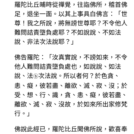
羅陀比丘晡時從禪覺，往詣佛所，稽首佛
足，退坐一面。以其上事具白佛言：「世
尊！我之所說，將無謗世尊耶？不令他人
難問詰責墮負處耶？不如說說、不如法
說、非法次法說耶？」
佛告羅陀：「汝真實說，不謗如來，不令
他人難問詰責墮負處也，如說說、如法
說、法
次法說。所以者何？於色貪、
ⓑ
恚、癡，彼若盡、離欲、滅、寂、沒；於
受、想、行、識，貪、恚、癡，彼若盡、
離欲、滅、寂、沒故，於如來所出家修梵
行。」
佛說此經已，羅陀比丘聞佛所說，歡喜奉