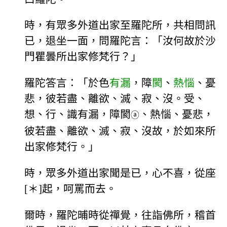
時，有眾多外道出家至羅陀所，共相問訊
已，退坐一面，問羅陀言：「汝何故於沙
門瞿曇所出家修梵行？」
羅陀答言：「於色
有漏
，障
閡
、
熱惱
、憂
悲，彼若盡、離欲、滅、寂、沒。受、
想、行、識有漏，障閡
、熱惱、憂悲，
ⓐ
彼若盡、離欲、滅、寂、沒故，於如來所
出家修梵行。」
時，眾多外道出家聞是已，心不喜，從座
[＊]起，呵罵而去。
爾時，羅陀晡時從禪覺，往詣佛所，稽首