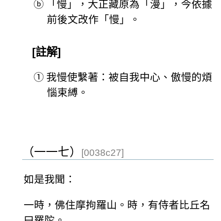
ⓑ
「慢」，大正藏原為「漫」，今依據
前後文改作「慢」。
[註解]
①
我慢使繫著：被自我中心、傲慢的煩
惱束縛。
（一一七）
[0038c27]
如是我聞：
一時，佛住摩拘羅山。時，有侍者比丘名
曰羅陀。