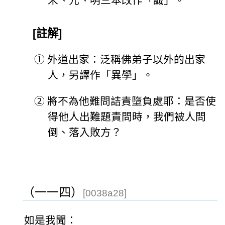
宋、元、明三本改作「誠」。
[註解]
①
外道出家：泛稱佛弟子以外的出家
人，另譯作「異學」。
②
將不為他難問詰責墮負處耶：是否使
得他人出難題責問時，我們被人問
倒、落入敗方？
（一一四）
[0038a28]
如是我聞：