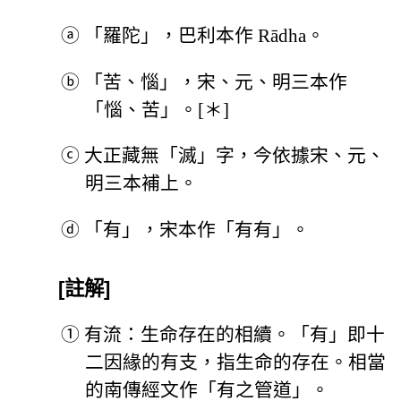
ⓐ
「羅陀」，巴利本作 Rādha。
ⓑ
「苦、惱」，宋、元、明三本作
「惱、苦」。[＊]
ⓒ
大正藏無「滅」字，今依據宋、元、
明三本補上。
ⓓ
「有」，宋本作「有有」。
[註解]
①
有流：生命存在的相續。「有」即十
二因緣的有支，指生命的存在。相當
的南傳經文作「有之管道」。