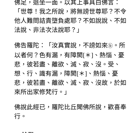
佛足，退坐一面。以其上事具白佛言：
「世尊！我之所說，將無謗世尊耶？不令
他人難問詰責墮負處耶？不如說說、不如
法說、非法次法說耶？」
佛告羅陀：「汝真實說，不謗如來
。所
ⓑ
以者何？色有漏，有障閡[＊]、熱惱、憂
悲，彼若盡、離欲、滅、寂、沒。受、
想、行、識有漏，障閡[＊]、熱惱、憂
悲，彼若盡、離欲、滅、寂、沒故，於如
來所出家修梵行。」
佛說此經已，羅陀比丘聞佛所說，歡喜奉
行。