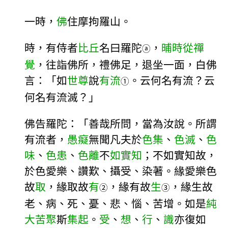
一時，
佛
住摩拘羅山。
時，有侍者
比丘
名曰羅陀
，
晡時
從禪
ⓐ
覺
，往詣佛所，禮佛足，退坐一面，白佛
言：「如
世尊
說
有流
。云何名有流？云
①
何名有流滅？」
佛告羅陀：「善哉所問，當為汝說。所謂
有流者，
愚癡
無聞凡夫於
色集
、
色滅
、
色
味
、
色患
、
色離
不
如實知
；不如實知故，
於色愛樂、讚歎、攝受、染著。緣愛樂色
故
取
，緣取故
有
，緣有故
生
，緣生故
②
③
老、病、死、憂、悲、惱、苦增。如是
純
大苦聚
斯
集起
。
受
、
想
、
行
、
識
亦復如