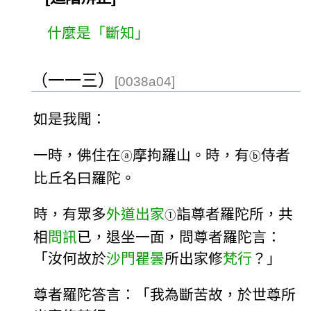
什麼是「斷知」
（一一三）
[0038a04]
如是我聞：
一時，佛住在
摩拘羅山。時，有
侍者
ⓐ
ⓑ
比丘名曰羅陀。
時，有眾多
外道出家
詣尊者羅陀所，共
①
相
問訊
已，退坐一面，問尊者羅陀言：
「汝何故於
沙門
瞿曇
所出家修
梵行
？」
尊者羅陀答言：「我為斷苦故，於世尊所