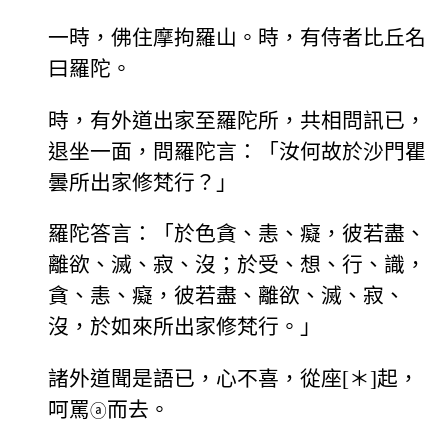
一時，佛住摩拘羅山。時，有侍者比丘名
曰羅陀。
時，有外道出家至羅陀所，共相問訊已，
退坐一面，問羅陀言：「汝何故於沙門瞿
曇所出家修梵行？」
羅陀答言：「於色貪、恚、癡，彼若盡、
離欲、滅、寂、沒；於受、想、行、識，
貪、恚、癡，彼若盡、離欲、滅、寂、
沒，於如來所出家修梵行。」
諸外道聞是語已，心不喜，從座[＊]起，
呵罵
而去。
ⓐ