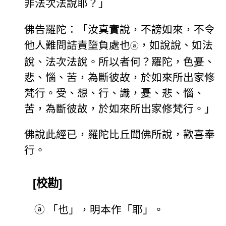
非法次法說耶？」
佛告羅陀：「汝真實說，不謗如來，不令
他人難問詰責墮負處也
，如說說、如法
ⓐ
說、法次法說。所以者何？羅陀，色憂、
悲、惱、苦，為斷彼故，於如來所出家修
梵行。受、想、行、識，憂、悲、惱、
苦，為斷彼故，於如來所出家修梵行。」
佛說此經已，羅陀比丘聞佛所說，歡喜奉
行。
[校勘]
ⓐ
「也」，明本作「耶」。