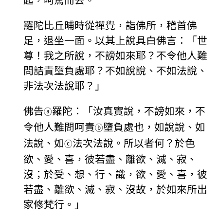
起，呵罵而去。
羅陀比丘晡時從禪覺，詣佛所，稽首佛
足，退坐一面。以其上說具白佛言：「世
尊！我之所說，不謗如來耶？不令他人難
問詰責墮負處耶？不如說說、不如法說、
非法次法說耶？」
佛告
羅陀：「汝真實說，不謗如來，不
ⓐ
令他人難問呵責
墮負處也，如說說、如
ⓑ
法說、如
法次法說。所以者何？於色
ⓒ
欲、愛、喜，彼若盡、離欲、滅、寂、
沒；於受、想、行、識，欲、愛、喜，彼
若盡、離欲、滅、寂、沒故，於如來所出
家修梵行。」