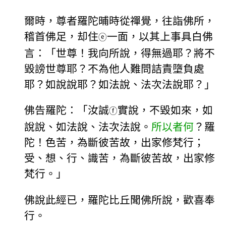
爾時，尊者羅陀晡時從禪覺，往詣佛所，
稽首佛足，却住
一面，以其上事具白佛
ⓔ
言：「世尊！我向所說，得無過耶？將不
毀謗世尊耶？不為他人難問詰責墮負處
耶？如說說耶？如法說、法次法說耶？」
佛告羅陀：「汝誠
實說，不毀如來，如
ⓕ
說說、如法說、法次法說。
所以者何
？羅
陀！色苦，為斷彼苦故，出家修梵行；
受、想、行、識苦，為斷彼苦故，出家修
梵行。」
佛說此經已，羅陀比丘聞佛所說，歡喜奉
行。