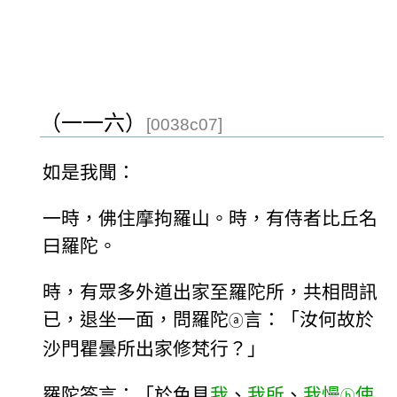
（一一六）
[0038c07]
如是我聞：
一時，佛住摩拘羅山。時，有侍者比丘名
曰羅陀。
時，有眾多外道出家至羅陀所，共相問訊
已，退坐一面，問羅陀
言：「汝何故於
ⓐ
沙門瞿曇所出家修梵行？」
羅陀答言：「於色見
我
、
我所
、
我慢
使
ⓑ