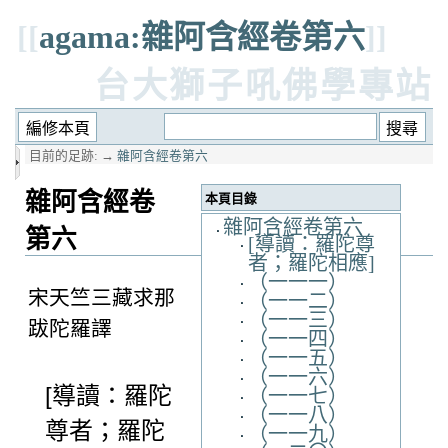
[[
agama:雜阿含經卷第六
]]
台大獅子吼佛學專站
目前的足跡:
→
雜阿含經卷第六
雜阿含經卷
本頁目錄
雜阿含經卷第六
第六
[導讀：羅陀尊
者；羅陀相應]
（一一一）
宋天竺三藏求那
（一一二）
（一一三）
跋陀羅譯
（一一四）
（一一五）
（一一六）
[導讀：羅陀
（一一七）
（一一八）
尊者；羅陀
（一一九）