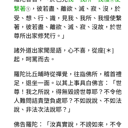
繫著
，彼若盡、離欲、滅、寂、沒，於
①
受、想、行、識，見我、我所、我慢使繫
著，彼若盡、離欲、滅、寂、沒故，於世
尊所出家修梵行。」
諸外道出家聞是語，心不喜，從座[＊]
起，呵罵而去。
羅陀比丘晡時從禪覺，往詣佛所，稽首禮
足，退坐一面。以其上事具白佛言：「世
尊！我之所說，得無毀謗世尊耶？不令他
人難問詰責墮負處耶？不如說說、不如法
說、非法次法說耶？」
佛告羅陀：「汝真實說，不謗如來，不令