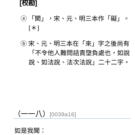
[校勘]
ⓐ
「閡」，宋、元、明三本作「礙」。
[＊]
ⓑ
宋、元、明三本在「來」字之後尚有
「不令他人難問詰責墮負處也，如說
說、如法說、法次法說」二十二字。
（一一八）
[0039a16]
如是我聞：