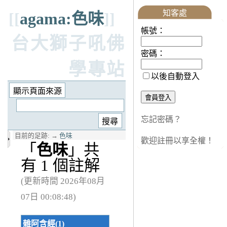
知客處
[[
agama:色味
]]
帳號：
台大獅子吼佛
密碼：
學專站
以後自動登入
忘記密碼？
目前的足跡:
→
色味
歡迎註冊以享全權！
「
色味
」共
有 1 個註解
(更新時間 2026年08月
07日 00:08:48)
雜阿含經(1)