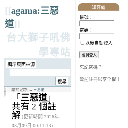
知客處
[[
agama:三惡
帳號：
道
]]
密碼：
台大獅子吼佛
以後自動登入
學專站
忘記密碼？
歡迎註冊以享全權！
目前的足跡:
→
三惡道
「
三惡道
」
共有 2 個註
解
(更新時間 2026年
08月09日 00:11:13)