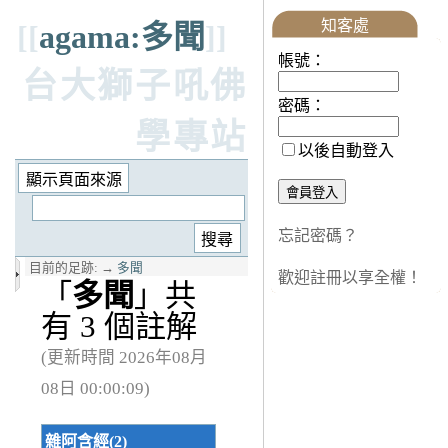
知客處
[[
agama:多聞
]]
帳號：
台大獅子吼佛
密碼：
學專站
以後自動登入
忘記密碼？
目前的足跡:
→
多聞
歡迎註冊以享全權！
「
多聞
」共
有 3 個註解
(更新時間 2026年08月
08日 00:00:09)
雜阿含經(2)