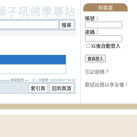
知客處
獅子吼佛學專站
帳號：
密碼：
以後自動登入
忘記密碼？
agama/彼彼愛樂.txt · 上一次變更: 2026/08/07 00:02
歡迎註冊以享全權！