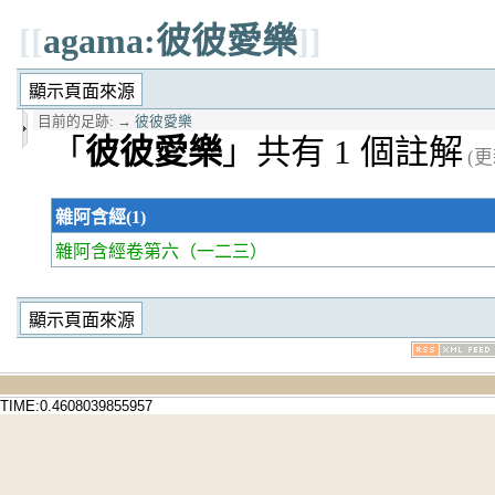
[[
agama:彼彼愛樂
]]
目前的足跡:
→
彼彼愛樂
「
彼彼愛樂
」共有 1 個註解
(更
雜阿含經(1)
雜阿含經卷第六
（一二三）
TIME:0.4608039855957