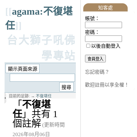
知客處
[[
agama:不復堪
帳號：
任
]]
密碼：
台大獅子吼佛
以後自動登入
學專站
忘記密碼？
歡迎註冊以享全權！
目前的足跡:
→
不復堪任
「
不復堪
任
」共有 1
個註解
(更新時間
2026年08月06日