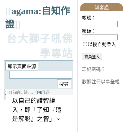
知客處
[[
agama:自知作
帳號：
證
]]
密碼：
台大獅子吼佛
以後自動登入
學專站
忘記密碼？
歡迎註冊以享全權！
目前的足跡:
→
自知作證
以自己的證智證
入，即「了知『這
是解脫』之智」。