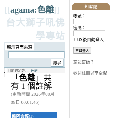
知客處
[[
agama:色離
]]
帳號：
台大獅子吼佛
密碼：
學專站
以後自動登入
忘記密碼？
目前的足跡:
→
色離
歡迎註冊以享全權！
「
色離
」共
有 1 個註解
(更新時間 2026年08月
09日 00:01:46)
雜阿含經(1)