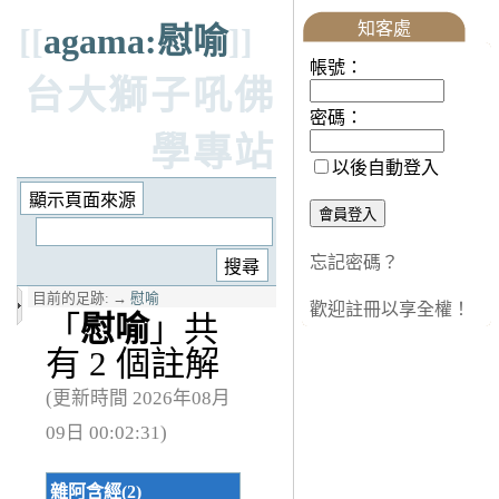
知客處
[[
agama:慰喻
]]
帳號：
台大獅子吼佛
密碼：
學專站
以後自動登入
忘記密碼？
目前的足跡:
→
慰喻
歡迎註冊以享全權！
「
慰喻
」共
有 2 個註解
(更新時間 2026年08月
09日 00:02:31)
雜阿含經(2)