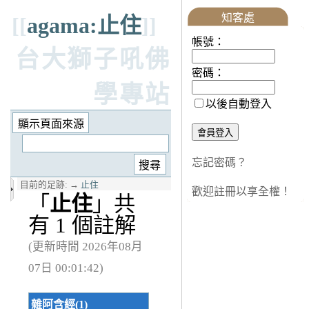
知客處
[[
agama:止住
]]
帳號：
台大獅子吼佛
密碼：
學專站
以後自動登入
忘記密碼？
目前的足跡:
→
止住
歡迎註冊以享全權！
「
止住
」共
有 1 個註解
(更新時間 2026年08月
07日 00:01:42)
雜阿含經(1)