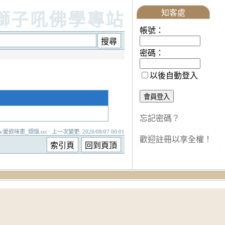
知客處
獅子吼佛學專站
帳號：
密碼：
以後自動登入
忘記密碼？
a/愛欲味患_煩惱.txt · 上一次變更: 2026/08/07 00:01
歡迎註冊以享全權！