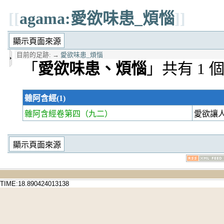
[[
agama:愛欲味患_煩惱
]]
目前的足跡:
→
愛欲味患_煩惱
「
愛欲味患、煩惱
」共有 1 
雜阿含經(1)
雜阿含經卷第四
（九二）
愛欲讓
TIME:18.890424013138