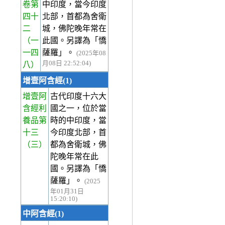
卷第
中印度，當今印度
四十
北部，首都為舍衛
二
城，佛陀晚年常在
（一
此國。另譯為「憍
一四
薩羅」。
(2025年08
月08日 22:52:04)
八）
增壹阿含經(1)
增壹阿
古代印度十六大
含經利
國之一，位於當
養品第
時的中印度，當
十三
今印度北部，首
（三）
都為舍衛城，佛
陀晚年常在此
國。另譯為「憍
薩羅」。
(2025
年01月31日
15:20:10)
中阿含經(1)