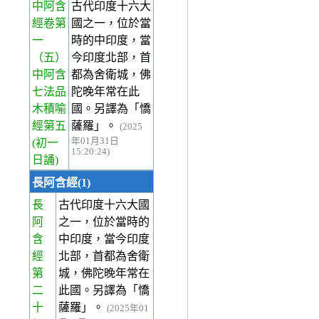
中阿含
古代印度十六大
經卷第
國之一，位於當
一
時的中印度，當
（五）
今印度北部，首
中阿含
都為舍衛城，佛
七法品
陀晚年常在此
木積喻
國。另譯為「憍
經第五
薩羅」。
(2025
年01月31日
(初一
15:20:24)
日誦)
長阿含經(1)
長
古代印度十六大國
阿
之一，位於當時的
含
中印度，當今印度
經
北部，首都為舍衛
第
城，佛陀晚年常在
二
此國。另譯為「憍
十
薩羅」。
(2025年01