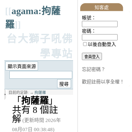
知客處
[[
agama:拘薩
帳號：
羅
]]
密碼：
台大獅子吼佛
以後自動登入
學專站
忘記密碼？
歡迎註冊以享全權！
目前的足跡:
→
拘薩羅
「
拘薩羅
」
共有 8 個註
解
(更新時間 2026年
08月07日 00:38:48)