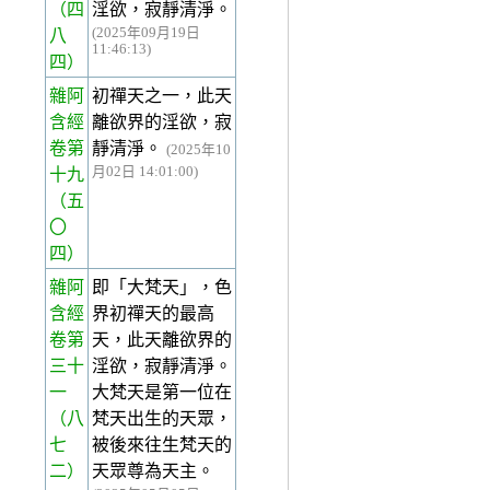
（四
淫欲，寂靜清淨。
(2025年09月19日
八
11:46:13)
四）
雜阿
初禪天之一，此天
含經
離欲界的淫欲，寂
卷第
靜清淨。
(2025年10
月02日 14:01:00)
十九
（五
〇
四）
雜阿
即「大梵天」，色
含經
界初禪天的最高
卷第
天，此天離欲界的
三十
淫欲，寂靜清淨。
一
大梵天是第一位在
（八
梵天出生的天眾，
七
被後來往生梵天的
二）
天眾尊為天主。