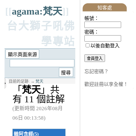
知客處
[[
agama:梵天
]]
帳號：
台大獅子吼佛
密碼：
學專站
以後自動登入
忘記密碼？
目前的足跡:
→
梵天
歡迎註冊以享全權！
「
梵天
」共
有 11 個註解
(更新時間 2026年08月
06日 00:13:58)
雜阿含經(5)