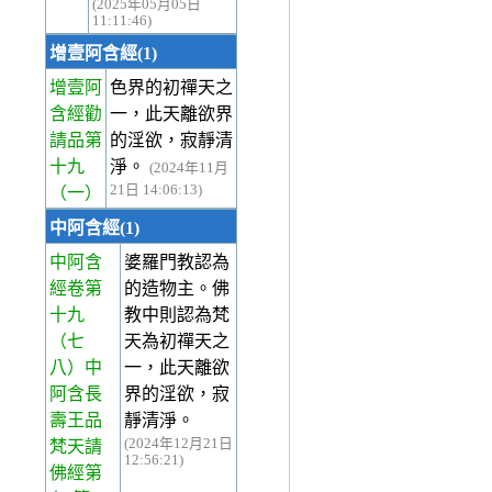
(2025年05月05日
11:11:46)
增壹阿含經(1)
增壹阿
色界的初禪天之
含經勸
一，此天離欲界
請品第
的淫欲，寂靜清
十九
淨。
(2024年11月
21日 14:06:13)
（一）
中阿含經(1)
中阿含
婆羅門教認為
經卷第
的造物主。佛
十九
教中則認為梵
（七
天為初禪天之
八）中
一，此天離欲
阿含長
界的淫欲，寂
壽王品
靜清淨。
(2024年12月21日
梵天請
12:56:21)
佛經第