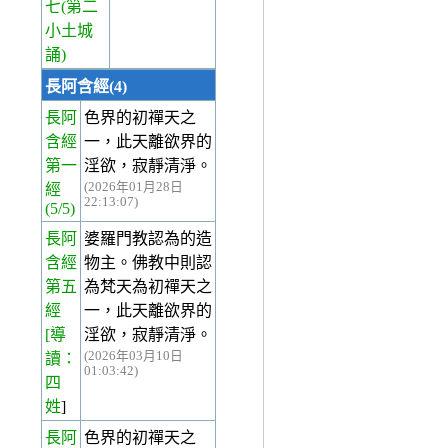
七(第二
小土城
誦)
長阿含經(4)
長阿
色界的初禪天之
含經
一，此天離欲界的
第一
淫欲，寂靜清淨。
(2026年01月28日
經
22:13:07)
(5/5)
長阿
婆羅門教認為的造
含經
物主。佛教中則認
第五
為梵天為初禪天之
經
一，此天離欲界的
[導
淫欲，寂靜清淨。
(2026年03月10日
讀：
01:03:42)
四
姓
]
長阿
色界的初禪天之