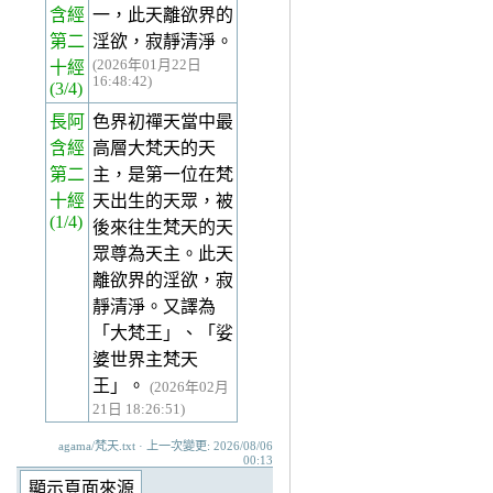
含經
一，此天離欲界的
第二
淫欲，寂靜清淨。
(2026年01月22日
十經
16:48:42)
(3/4)
長阿
色界初禪天當中最
含經
高層大梵天的天
第二
主，是第一位在梵
十經
天出生的天眾，被
(1/4)
後來往生梵天的天
眾尊為天主。此天
離欲界的淫欲，寂
靜清淨。又譯為
「大梵王」、「娑
婆世界主梵天
王」。
(2026年02月
21日 18:26:51)
agama/梵天.txt · 上一次變更: 2026/08/06
00:13