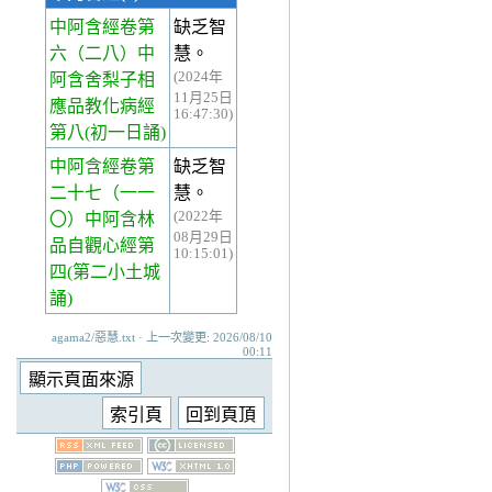
中阿含經卷第
缺乏智
六
（二八）中
慧。
(2024年
阿含舍梨子相
11月25日
應品教化病經
16:47:30)
第八(初一日誦)
中阿含經卷第
缺乏智
二十七
（一一
慧。
(2022年
〇）中阿含林
08月29日
品自觀心經第
10:15:01)
四(第二小土城
誦)
agama2/惡慧.txt · 上一次變更: 2026/08/10
00:11