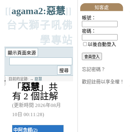
知客處
[[
agama2:惡慧
]]
帳號：
台大獅子吼佛
密碼：
學專站
以後自動登入
忘記密碼？
目前的足跡:
→
惡慧
歡迎註冊以享全權！
「
惡慧
」共
有 2 個註解
(更新時間 2026年08月
10日 00:11:28)
中阿含經(2)