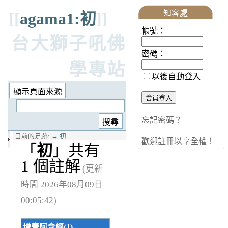
知客處
[[
agama1:初
]]
帳號：
台大獅子吼佛
密碼：
學專站
以後自動登入
忘記密碼？
目前的足跡:
→
初
歡迎註冊以享全權！
「
初
」共有
1 個註解
(更新
時間 2026年08月09日
00:05:42)
增壹阿含經(1)