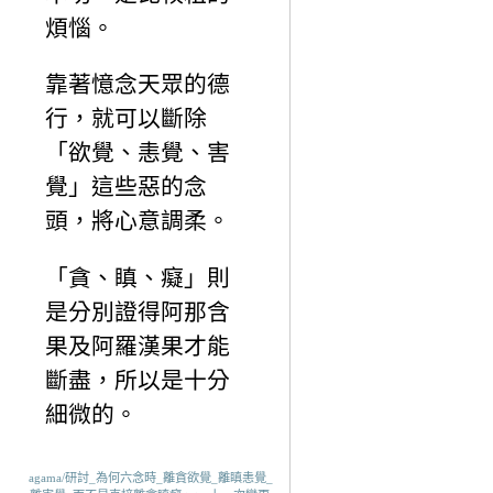
煩惱。
靠著憶念天眾的德
行，就可以斷除
「欲覺、恚覺、害
覺」這些惡的念
頭，將心意調柔。
「貪、瞋、癡」則
是分別證得阿那含
果及阿羅漢果才能
斷盡，所以是十分
細微的。
agama/研討_為何六念時_離貪欲覺_離瞋恚覺_