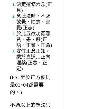
決定選修六念(正
見)
念此法時，不起
欲覺、瞋恚、害
覺(正志)
於此五欲功德離
貪、恚、癡(正
語、正業、正命)
安住正念正知，
乘於直道…正向
涅槃(正念、正
定)
(PS: 至於正方便則
是01~04都需要
的。)
不過以上的想法只