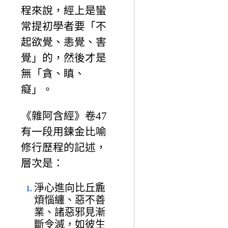
程來說，經上是蠻
常提初學者要「不
起欲覺、恚覺、害
覺」的，然後才是
無「貪、瞋、
癡」。
《雜阿含經》卷47
有一段用鍊金比喻
修行歷程的記述，
層次是：
淨心進向比丘麁
煩惱纏、惡不善
業、諸惡邪見漸
斷令滅，如彼生