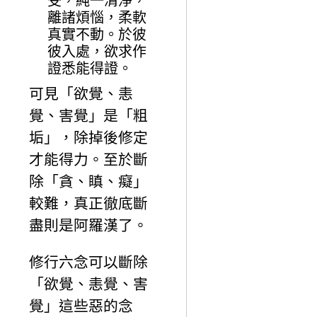
受，純一清淨，
離諸煩惱，柔軟
真實不動。於彼
彼入處，欲求作
證悉能得證。
可見「欲覺、恚
覺、害覺」是「粗
垢」，除掉後修定
才能得力。至於斷
除「貪、瞋、癡」
較難，真正徹底斷
盡則是阿羅漢了。
修行六念可以斷除
「欲覺、恚覺、害
覺」這些惡的念