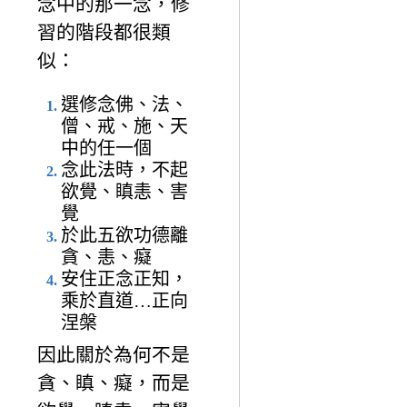
念中的那一念，修
習的階段都很類
似：
選修念佛、法、
僧、戒、施、天
中的任一個
念此法時，不起
欲覺、瞋恚、害
覺
於此五欲功德離
貪、恚、癡
安住正念正知，
乘於直道…正向
涅槃
因此關於為何不是
貪、瞋、癡，而是