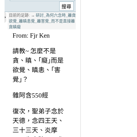
目前的足跡:
→
研討_為何六念時_離貪
欲覺_離瞋恚覺_離害覺_而不是直接離
貪瞋癡
From: Fjr Ken
請教~ 怎麼不是
貪、瞋、｢癡｣而是
欲覺、瞋恚、｢害
覺｣？
雜阿含550經
復次，聖弟子念於
天德，念四王天、
三十三天、炎摩