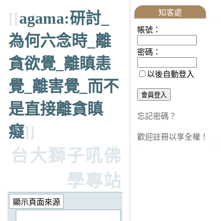
知客處
[[
agama:研討_
帳號：
為何六念時_離
密碼：
貪欲覺_離瞋恚
以後自動登入
覺_離害覺_而不
是直接離貪瞋
忘記密碼？
癡
]]
歡迎註冊以享全權！
台大獅子吼佛
學專站