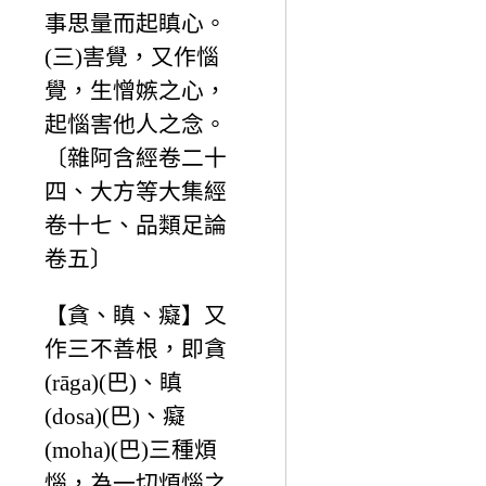
事思量而起瞋心。
(三)害覺，又作惱
覺，生憎嫉之心，
起惱害他人之念。
〔雜阿含經卷二十
四、大方等大集經
卷十七、品類足論
卷五〕
【貪、瞋、癡】又
作三不善根，即貪
(rāga)(巴)、瞋
(dosa)(巴)、癡
(moha)(巴)三種煩
惱，為一切煩惱之