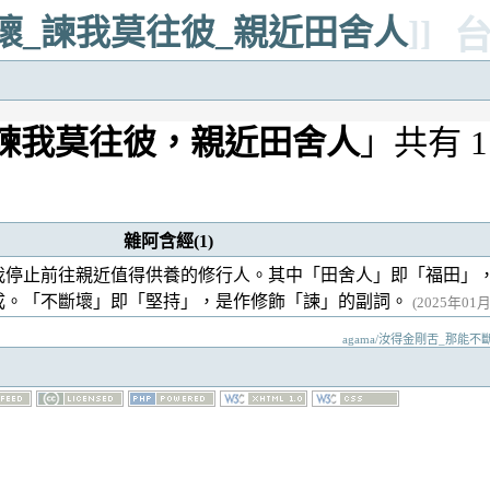
斷壞_諫我莫往彼_親近田舍人
]]
諫我莫往彼，親近田舍人
」共有 
雜阿含經(1)
我停止前往親近值得供養的修行人。其中「田舍人」即「福田」
成。「不斷壞」即「堅持」，是作修飾「諫」的副詞。
(2025年01月3
agama/汝得金剛舌_那能不斷壞_