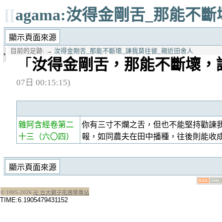
[[
agama:汝得金剛舌_那能不
目前的足跡:
→
汝得金剛舌_那能不斷壞_諫我莫往彼_親近田舍人
「
汝得金剛舌，那能不斷壞，
07日 00:15:15)
雜阿含經卷第二
你有三寸不爛之舌，但也不能堅持勸諫
十三
（六〇四）
報，如同農夫在田中播種，往後則能收
© 1995-
2026
卍 台大獅子吼佛學專站
TIME:6.1905479431152