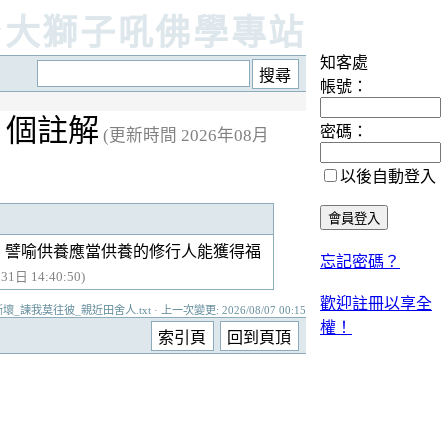
台大獅子吼佛學專站
知客處
帳號：
1 個註解
密碼：
(更新時間 2026年08月
以後自動登入
，譬喻供養應當供養的修行人能獲得福
忘記密碼？
1日 14:40:50)
歡迎註冊以享全
諫我莫往彼_親近田舍人.txt · 上一次變更: 2026/08/07 00:15
權！