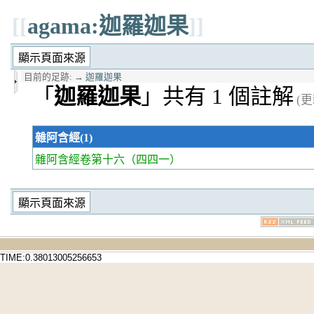
[[
agama:迦羅迦果
]]
目前的足跡:
→
迦羅迦果
「
迦羅迦果
」共有 1 個註解
(更
雜阿含經(1)
雜阿含經卷第十六
（四四一）
TIME:0.38013005256653