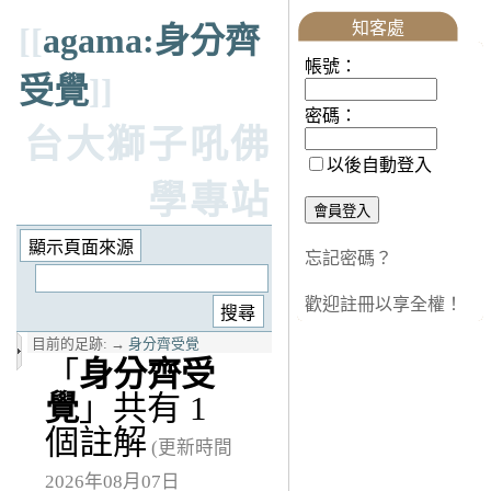
知客處
[[
agama:身分齊
帳號：
受覺
]]
密碼：
台大獅子吼佛
以後自動登入
學專站
忘記密碼？
歡迎註冊以享全權！
目前的足跡:
→
身分齊受覺
「
身分齊受
覺
」共有 1
個註解
(更新時間
2026年08月07日