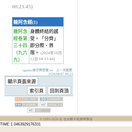
00:23:45)
雜阿含經(1)
雜阿含
身體終結的感
經卷第
受。「分齊」
三十四
即分際、界
（九六
限。
(2024年10月
12日 18:13:44)
九）
agama/身分齊受覺.txt · 上一次變更:
2026/08/07 00:23
© 1995-
2026
卍 台大獅子吼佛學專站
TIME:1.0463929176331