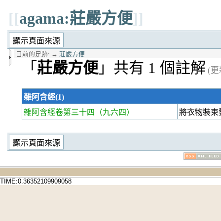
[[
agama:莊嚴方便
]]
目前的足跡:
→
莊嚴方便
「
莊嚴方便
」共有 1 個註解
(更新
雜阿含經(1)
雜阿含經卷第三十四
（九六四）
將衣物裝束
TIME:0.36352109909058