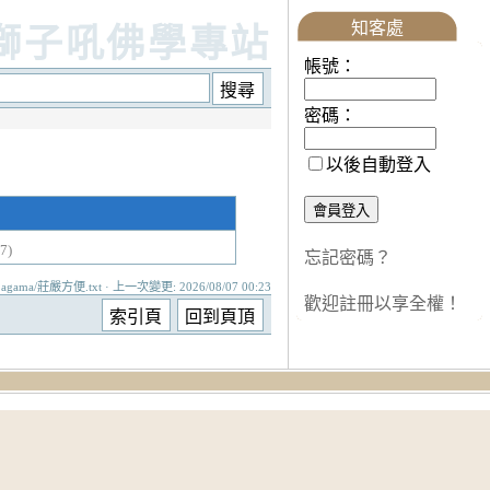
知客處
獅子吼佛學專站
帳號：
密碼：
以後自動登入
7)
忘記密碼？
agama/莊嚴方便.txt · 上一次變更: 2026/08/07 00:23
歡迎註冊以享全權！