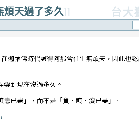
_無煩天過了多久
]]
台大
子，在迦葉佛時代證得阿那含往生無煩天，因此也
涅槃到現在沒過多久。
瞋恚已盡」，而不是「貪、瞋、癡已盡」。
九五