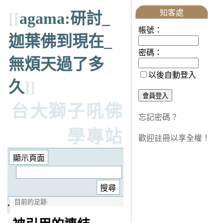
知客處
[[
agama:研討_
帳號：
迦葉佛到現在_
密碼：
無煩天過了多
以後自動登入
久
]]
台大獅子吼佛
忘記密碼？
學專站
歡迎註冊以享全權！
目前的足跡: