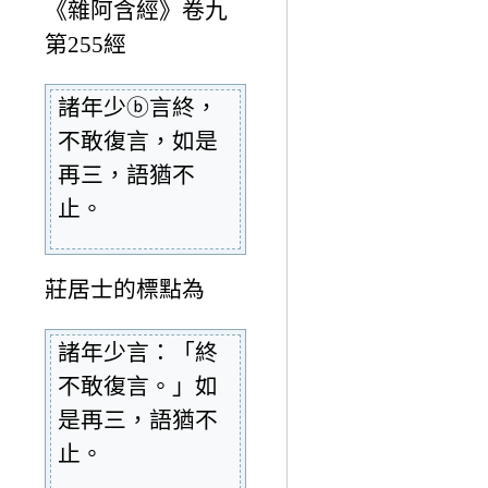
《雜阿含經》卷九
第255經
諸年少ⓑ言終，
不敢復言，如是
再三，語猶不
止。
莊居士的標點為
諸年少言：「終
不敢復言。」如
是再三，語猶不
止。