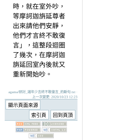
時，就在室外吵，
等摩訶迦旃延尊者
出來請他們安靜，
他們才言終不敢復
言」，這整段迴圈
了幾次，在摩訶迦
旃延回室內後就又
重新開始吵。
agama/研討_諸年少言終不敢復言_的斷句.txt ·
上一次變更: 2020/10/23 12:23