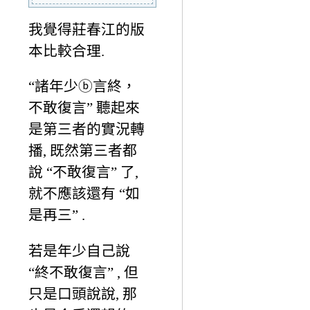
我覺得莊春江的版
本比較合理.
“諸年少ⓑ言終，
不敢復言” 聽起來
是第三者的實況轉
播, 既然第三者都
說 “不敢復言” 了,
就不應該還有 “如
是再三” .
若是年少自己說
“終不敢復言” , 但
只是口頭說說, 那