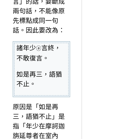
言」的話，要斷成
兩句話，不能像原
先標點成同一句
話。因此要改為：
諸年少
言終，
ⓐ
不敢復言。
如是再三，語猶
不止。
原因是「如是再
三，語猶不止」是
指「年少在摩訶迦
旃延尊者在室內