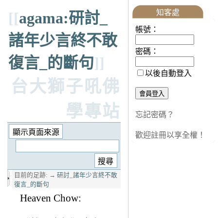
知客處
[[
agama:研討_
帳號：
諸年少言終不敢
密碼：
復言_的斷句
]]
以後自動登入
台大獅子吼佛
學專站
忘記密碼？
歡迎註冊以享全權！
目前的足跡:
→
研討_諸年少言終不敢
復言_的斷句
Heaven Chow: