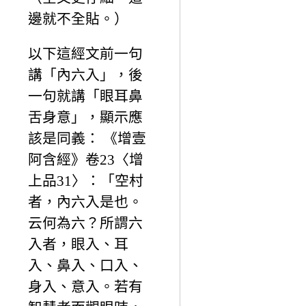
邊就不全貼。）
以下這經文前一句
講「內六入」，後
一句就講「眼耳鼻
舌身意」，顯示應
該是同義： 《增壹
阿含經》卷23〈增
上品31〉：「空村
者，內六入是也。
云何為六？所謂六
入者，眼入、耳
入、鼻入、口入、
身入、意入。若有