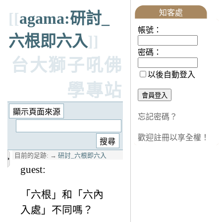
知客處
[[
agama:研討_
帳號：
六根即六入
]]
密碼：
台大獅子吼佛
以後自動登入
學專站
忘記密碼？
歡迎註冊以享全權！
目前的足跡:
→
研討_六根即六入
guest:
「六根」和「六內
入處」不同嗎？