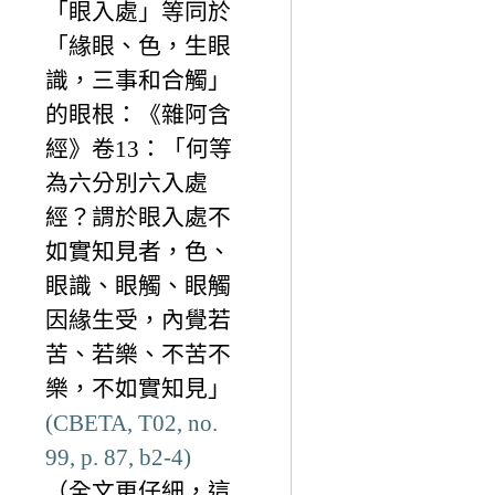
「眼入處」等同於
「緣眼、色，生眼
識，三事和合觸」
的眼根：《雜阿含
經》卷13：「何等
為六分別六入處
經？謂於眼入處不
如實知見者，色、
眼識、眼觸、眼觸
因緣生受，內覺若
苦、若樂、不苦不
樂，不如實知見」
(CBETA, T02, no.
99, p. 87, b2-4)
（全文更仔細，這