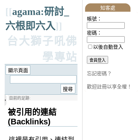
知客處
[[
agama:研討_
帳號：
六根即六入
]]
密碼：
台大獅子吼佛
以後自動登入
學專站
忘記密碼？
歡迎註冊以享全權！
目前的足跡:
被引用的連結
(Backlinks)
這裡是有引用、連結到