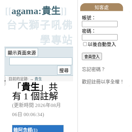
知客處
[[
agama:貴生
]]
帳號：
台大獅子吼佛
密碼：
學專站
以後自動登入
忘記密碼？
目前的足跡:
→
貴生
歡迎註冊以享全權！
「
貴生
」共
有 1 個註解
(更新時間 2026年08月
06日 00:06:34)
雜阿含經(1)