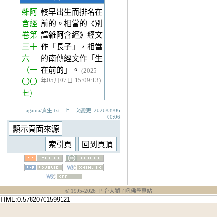
雜阿
較早出生而排名在
含經
前的。相當的《別
卷第
譯雜阿含經》經文
三十
作「長子」，相當
六
的南傳經文作「生
（一
在前的」。
(2025
年05月07日 15:09:13)
〇〇
七）
agama/貴生.txt · 上一次變更: 2026/08/06
00:06
© 1995-
2026
卍 台大獅子吼佛學專站
TIME:0.57820701599121