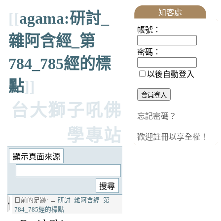
知客處
[[
agama:研討_
帳號：
雜阿含經_第
密碼：
784_785經的標
以後自動登入
點
]]
台大獅子吼佛
忘記密碼？
學專站
歡迎註冊以享全權！
目前的足跡:
→
研討_雜阿含經_第
784_785經的標點