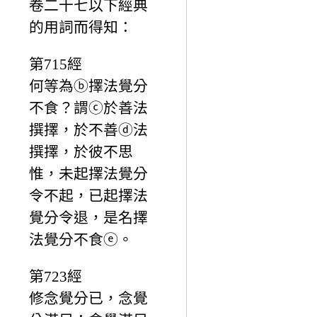
卷二十七以下經典
的用詞而得知：
第715經
何等為ⓑ擇法覺分
不食？謂ⓒ於善法
撰擇，於不善ⓓ法
撰擇，於彼不思
惟，未起擇法覺分
令不起，已起擇法
覺分令退，是名擇
法覺分不食ⓔ。
第723經
修念覺分已，念覺