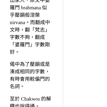
出家人，原文中婆
羅門 brahmana 似
乎壓韻般涅槃
nirvana。而翻成中
文時，翻「梵志」
字數不夠，翻成
「婆羅門」字數剛
好。
偈中為了壓韻或是
湊成相同的字數，
有時會用較偏門的
名詞。
至於 Chakwos 的解
釋也說得通。