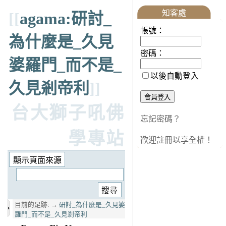
知客處
[[
agama:研討_
帳號：
為什麼是_久見
密碼：
婆羅門_而不是_
以後自動登入
久見剎帝利
]]
台大獅子吼佛
忘記密碼？
學專站
歡迎註冊以享全權！
目前的足跡:
→
研討_為什麼是_久見婆
羅門_而不是_久見剎帝利