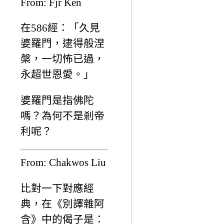
From: Fjr Ken
在586經：「久見
婆羅門，逮得般涅
槃，一切怖已過，
永超世恩愛。」
婆羅門是指佛陀
嗎？為何不是剎帝
利呢？
From: Chakwos Liu
比對一下對應經
典，在《別譯雜阿
含》中的偈子是：