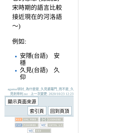
宋時期的語言比較
接近現在的河洛語
～)
例如:
安隱(台語) 安
穩
久見(台語) 久
仰
agama/研討_為什麼是_久見婆羅門_而不是_久
見剎帝利.txt · 上一次變更: 2020/10/23 12:23