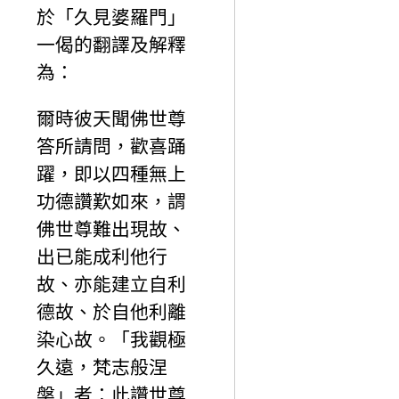
於「久見婆羅門」
一偈的翻譯及解釋
為：
爾時彼天聞佛世尊
答所請問，歡喜踊
躍，即以四種無上
功德讚歎如來，謂
佛世尊難出現故、
出已能成利他行
故、亦能建立自利
德故、於自他利離
染心故。「我觀極
久遠，梵志般涅
槃」者：此讚世尊