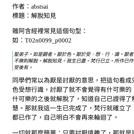
作者：abstsai
標題：解脫知見
雜阿含經裡常見這個句型：
如：T02n0099_p0002
聖弟子。如是觀者。厭於色。厭於受．想．行．識。厭者
不樂則解脫。解脫知見。我生已盡。梵行已立。所作已作
受後有。
同學們常以為厭是討厭的意思，把這句看成
色受想行識，討厭了就不會覺得有什可樂的
什可樂的之後就解脫了，知道自己已證得了
慧。那就我這一生已完成了，梵行就確立了
都已作了，自己明白不會再來輪迴了。
一切就那麼簡單：只要討厭遠離了，那就是