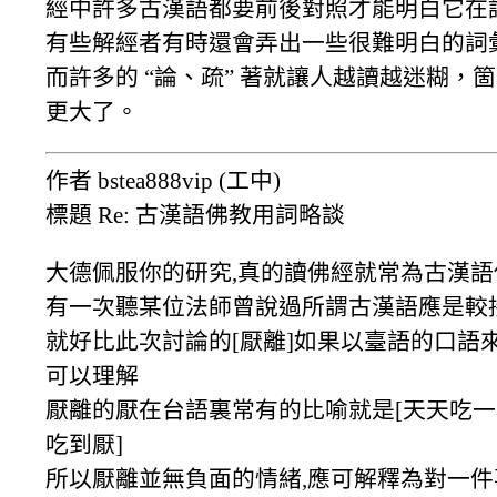
經中許多古漢語都要前後對照才能明白它在
有些解經者有時還會弄出一些很難明白的詞
而許多的 “論、疏” 著就讓人越讀越迷糊，
更大了。
作者 bstea888vip (工中)
標題 Re: 古漢語佛教用詞略談
大德佩服你的研究,真的讀佛經就常為古漢語傷
有一次聽某位法師曾說過所謂古漢語應是較
就好比此次討論的[厭離]如果以臺語的口語來
可以理解
厭離的厭在台語裏常有的比喻就是[天天吃一樣
吃到厭]
所以厭離並無負面的情緒,應可解釋為對一件