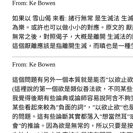
From: Ke Bowen
如果以 雪山偈 來看: 諸行無常 是生滅法 生
為樂。或許也可以做小小的對應。原文的 厭
無常之後，對照偈子，大概是離開 生滅法
這個厭離應該是指離開生滅，而瞋也是一種
From: Ke Bowen
這個問題有另外一個本質就是能否”以欲止欲
(這裡說的第一個欲是類似善法欲，不同某些
我覺得後期有些論典或論師容易說阿含不夠
某些看起來較為”負面的詞”，”以欲止欲”也
的問題。這有些論斷其實都落入”想當然耳”
會”的推論。因為欲是無常的，所以只要是