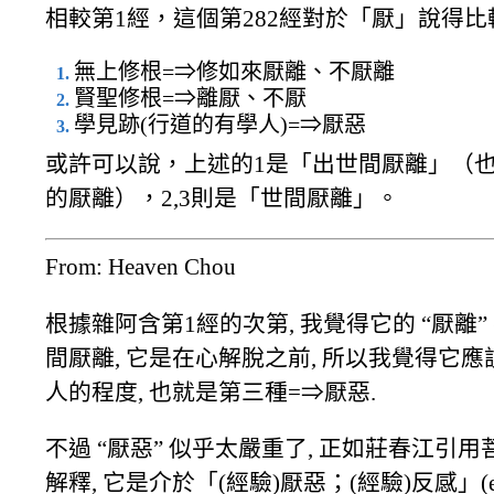
相較第1經，這個第282經對於「厭」說得比
無上修根=⇒修如來厭離、不厭離
賢聖修根=⇒離厭、不厭
學見跡(行道的有學人)=⇒厭惡
或許可以說，上述的1是「出世間厭離」（也
的厭離），2,3則是「世間厭離」。
From: Heaven Chou
根據雜阿含第1經的次第, 我覺得它的 “厭離”
間厭離, 它是在心解脫之前, 所以我覺得它
人的程度, 也就是第三種=⇒厭惡.
不過 “厭惡” 似乎太嚴重了, 正如莊春江引
解釋, 它是介於「(經驗)厭惡；(經驗)反感」(expe