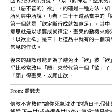
回 Ke Bowen 所說，「以（對禪定、聖果
止（惡不善的）欲」，的確是一種方法，如 Ke 
所列經中所說。再者，三十七道品當中的「
第一個就是「欲定斷行成就如意足」，其中
意思就是以想要成就禪定、聖果的動機來修
「以欲止欲」是三十七道品中就有的一個項
常見的作法。
後來的翻譯可能是為了避免此「欲」彼「欲
乎比較常改用「願」來替代第一個「欲」了
「願」得聖果，以願止欲。
From: 喬瑟夫
佛教不會教你”讓你死氣沈沈”的過日子,假
解脫,下一世(或許很多世以後),”無常”總是會