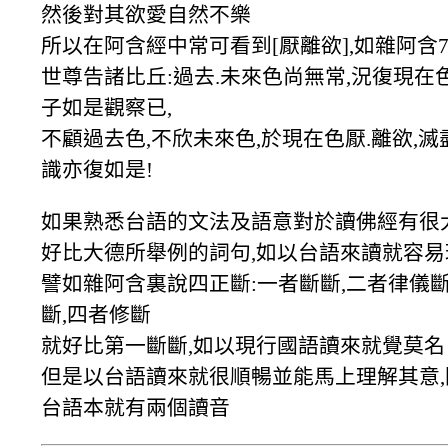
然後對其欲愛自然不樂
所以在阿含經中常可看到[厭離欲],如雜阿含7
世尊告諸比丘:過去.未來色尚無常,況復現在
子如是觀察已,
不顧過去色,不欣未來色,於現在色厭.離欲,滅
識亦復如是!
如果熟悉台語的文法及語意對於讀佛經有很
好比大德所舉例的詞句,如以台語來讀就容易
譬如雜阿含裏說四正斷:一者斷斷,二者律儀斷
斷,四者修斷
就好比第一斷斷,如以現行國語讀來就覺莫名
但是以台語讀來就很順暢並能馬上理解其意
台語本就有兩個讀音