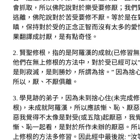
會抓取，所以佛陀說對於樂受要修厭；我們
逃離，佛陀說對於苦受要修不厭。等於是在
瞋，保持對於受的正念正智而沒有太多的愛
果翻譯成討厭，是有點奇怪。
2. 賢聖修根，指的是阿羅漢的成就(已修習無
他們在無上修根的方法中，對於受已經可以
是則寂滅，是則勝妙，所謂為捨。” 因為捨
所以，厭、不厭俱離。
3. 學見跡的弟子，因為未到捨心住(未完成
根)，未成就阿羅漢，所以應該慚、恥、厭
惡我覺得不太像是對受(或五陰)起厭惡，我
慚、恥一起看，是對於所作未辦的厭惡。所
上修根的方法多修習。因此經中最後說: “汝