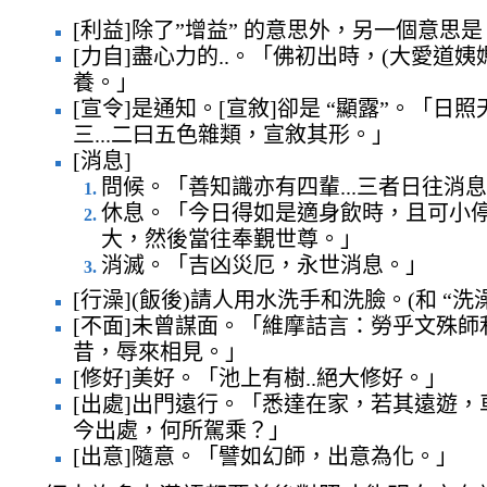
[利益]除了”增益” 的意思外，另一個意思是 
[力自]盡心力的..。「佛初出時，(大愛道姨
養。」
[宣令]是通知。[宣敘]卻是 “顯露”。「日
三...二曰五色雜類，宣敘其形。」
[消息]
問候。「善知識亦有四輩...三者日往消
休息。「今日得如是適身飲時，且可小
大，然後當往奉覲世尊。」
消滅。「吉凶災厄，永世消息。」
[行澡](飯後)請人用水洗手和洗臉。(和 “洗澡
[不面]未曾謀面。「維摩詰言：勞乎文殊師
昔，辱來相見。」
[修好]美好。「池上有樹..絕大修好。」
[出處]出門遠行。「悉達在家，若其遠遊，車
今出處，何所駕乘？」
[出意]隨意。「譬如幻師，出意為化。」