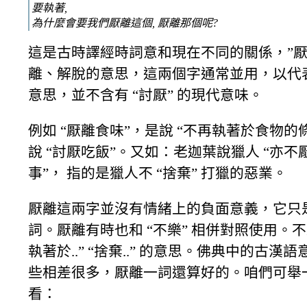
要執著,
為什麼會要我們厭離這個, 厭離那個呢?
這是古時譯經時詞意和現在不同的關係，”厭
離、解脫的意思，這兩個字通常並用，以代表 
意思，並不含有 “討厭” 的現代意味。
例如 “厭離食味”，是說 “不再執著於食物的條
說 “討厭吃飯”。又如：老迦葉說獵人 “亦不
事”， 指的是獵人不 “捨棄” 打獵的惡業。
厭離這兩字並沒有情緒上的負面意義，它只是
詞。厭離有時也和 “不樂” 相併對照使用。不
執著於..” “捨棄..” 的意思。佛典中的古漢
些相差很多，厭離一詞還算好的。咱們可舉
看：