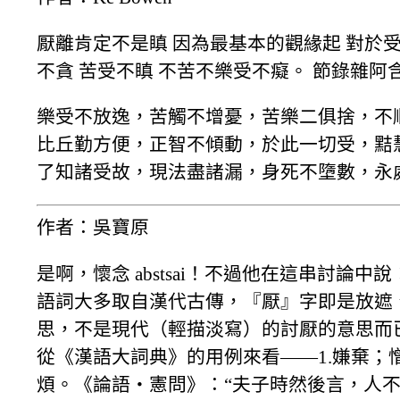
厭離肯定不是瞋 因為最基本的觀緣起 對於受
不貪 苦受不瞋 不苦不樂受不癡。 節錄雜阿含4
樂受不放逸，苦觸不增憂，苦樂二俱捨，不
比丘勤方便，正智不傾動，於此一切受，黠
了知諸受故，現法盡諸漏，身死不墮數，永
作者：吳寶原
是啊，懷念 abstsai！不過他在這串討論中
語詞大多取自漢代古傳，『厭』字即是放遮
思，不是現代（輕描淡寫）的討厭的意思而
從《漢語大詞典》的用例來看——1.嫌棄；
煩。《論語‧憲問》：“夫子時然後言，人