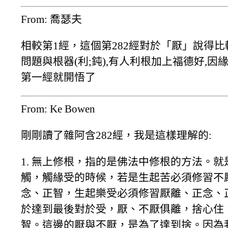
From: 喬瑟夫
相較第1經，這個第282經對於「厭」說得比較細
問題與根器(利;鈍),有人利根加上福德好,因緣好
第一經就開悟了
From: Ke Bowen
剛剛讀了雜阿含282經，我是這樣理解的:
1. 無上修根，指的是佛法中修根的方法。
觸，觸緣受的時候，若是生起苦必須修習不
念、正智，生起樂受必須修習厭離、正念、
於達到最後對於受，厭、不厭俱離，捨心住
智。這邊的厭與不厭，是為了達到捨。因為