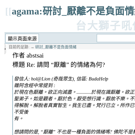
[[
agama:研討_厭離不是負面
台大獅子吼
目前的足跡:
→
研討_厭離不是負面情緒
作者 abstsai
標題 Re: 請問 “厭離” 的情緒為何?
發信人: hol@Lion (奇哉眾生), 信區: BudaHelp
雜阿含經中常提到 :
於現在色厭離。欲正向滅盡。............於現在識厭離。欲正向
聖弟子。如是觀者。厭於色。厭受想行識。厭故不樂。不
得解脫。解脫者真實智生。我生已盡。梵行已立。所作已
不受後
有。
想請問的是, “厭離” 不也是一種負面的情緒嗎? 佛陀不