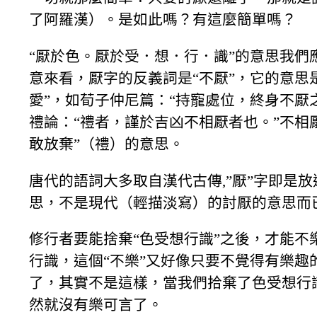
了阿羅漢）。是如此嗎？有這麼簡單嗎？
“厭於色。厭於受．想．行．識”的意思我們
意來看，厭字的反義詞是“不厭”，它的意思
愛”，如荀子仲尼篇：“持寵處位，終身不厭
禮論：“禮者，謹於吉凶不相厭者也。”不相
敢放棄”（禮）的意思。
唐代的語詞大多取自漢代古傳,”厭”字即是放
思，不是現代（輕描淡寫）的討厭的意思而
修行者要能捨棄“色受想行識”之後，才能不
行識，這個“不樂”又好像只要不覺得有樂趣
了，其實不是這樣，當我們拾棄了色受想行
然就沒有樂可言了。