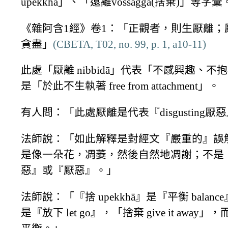
upekkhā」、「遠離vossagga(捨棄)」等字彙
《雜阿含1經》卷1：「正觀者，則生厭離；
貪盡」
(CBETA, T02, no. 99, p. 1, a10-11)
此處「厭離 nibbidā」代表「不感興趣、不
是「於此不生執著 free from attachment」。
有人問：「此處厭離是代表『disgusting厭
法師說：「如此解釋是對經文『嚴重的』誤
是像一朵花，凋萎，然後自然地凋謝；不是
惡』或『厭惡』。」
法師說：「『捨 upekkhā』是『平衡 balan
是『放下 let go』，「捨棄 give it away