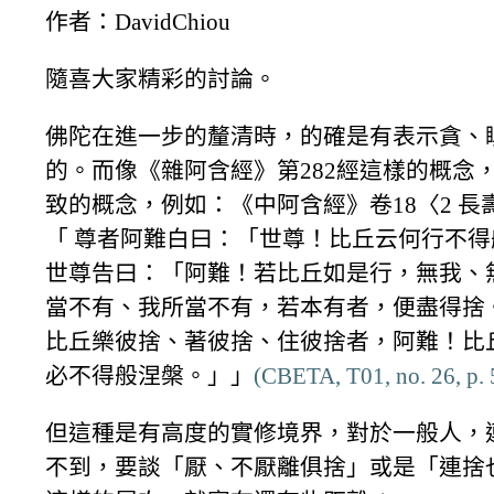
作者：DavidChiou
隨喜大家精彩的討論。
佛陀在進一步的釐清時，的確是有表示貪、
的。而像《雜阿含經》第282經這樣的概念
致的概念，例如：《中阿含經》卷18〈2 長
「 尊者阿難白曰：「世尊！比丘云何行不
世尊告曰：「阿難！若比丘如是行，無我、
當不有、我所當不有，若本有者，便盡得捨
比丘樂彼捨、著彼捨、住彼捨者，阿難！比
必不得般涅槃。」」
(CBETA, T01, no. 26, p. 
但這種是有高度的實修境界，對於一般人，
不到，要談「厭、不厭離俱捨」或是「連捨