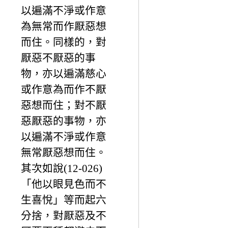
以遍滿不淨或作意
為無常而作厭惡想
而住。同樣的，對
厭惡不厭惡的事
物，亦以遍滿慈心
或作意為而作不厭
惡想而住；對不厭
惡厭惡的事物，亦
以遍滿不淨或作意
無常厭惡想而住。
其次如說(12-026)
「他以眼見色而不
生喜悅」等而起六
分捨，對厭惡及不