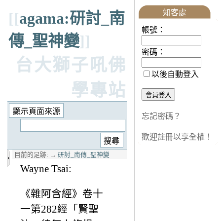
知客處
[[
agama:研討_南
帳號：
傳_聖神變
]]
密碼：
台大獅子吼佛
以後自動登入
學專站
忘記密碼？
歡迎註冊以享全權！
目前的足跡:
→
研討_南傳_聖神變
Wayne Tsai:
《雜阿含經》卷十
一第282經「賢聖