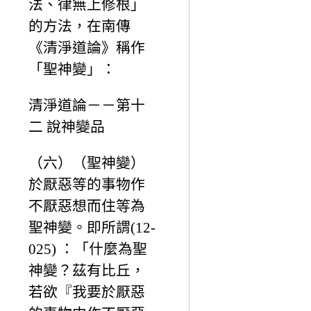
法、律無上修根」
的方法，在南傳
《清淨道論》稱作
「聖神變」：
清淨道論－－第十
二 說神變品
（六）（聖神變）
於厭惡等的事物作
不厭惡想而住等為
聖神變。即所謂(12-
025) ：「什麼為聖
神變？茲有比丘，
若欲『我要於厭惡