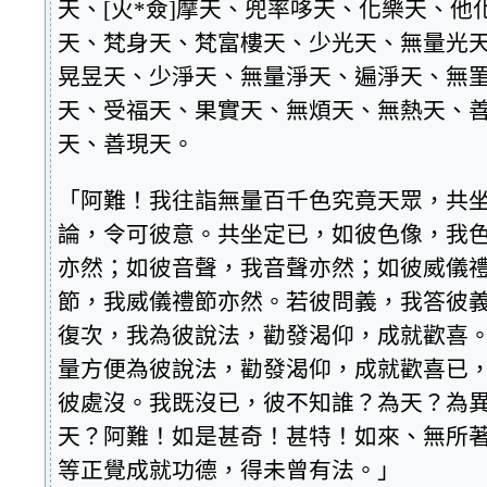
天、[火*僉]摩天、兜率哆天、化樂天、他
天、梵身天、梵富樓天、少光天、無量光
晃昱天、少淨天、無量淨天、遍淨天、無
天、受福天、果實天、無煩天、無熱天、
天、善現天。
「阿難！我往詣無量百千色究竟天眾，共
論，令可彼意。共坐定已，如彼色像，我
亦然；如彼音聲，我音聲亦然；如彼威儀
節，我威儀禮節亦然。若彼問義，我答彼
復次，我為彼說法，勸發渴仰，成就歡喜
量方便為彼說法，勸發渴仰，成就歡喜已
彼處沒。我既沒已，彼不知誰？為天？為
天？阿難！如是甚奇！甚特！如來、無所
等正覺成就功德，得未曾有法。」