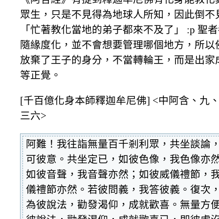
眾生，只是不見得為地球人所知，因此倒不
「忙著教化當地的弟子都來不及了」 :p 聖
隨緣度化，並不會想要管理哪個地方，所以
放棄了王子的身分，不當轉輪王，而是出家
等正覺。
[千百億化身本師釋迦牟尼佛] <中阿含、九
三六>
阿難！我往詣無量百千剎利眾，共坐談論
可彼意。共坐定已，如彼色像，我色像亦
如彼音聲，我音聲亦然；如彼威儀禮節，
儀禮節亦然。若彼問義，我答彼義。復次
為彼說法，勸發渴仰，成就歡喜。無量方