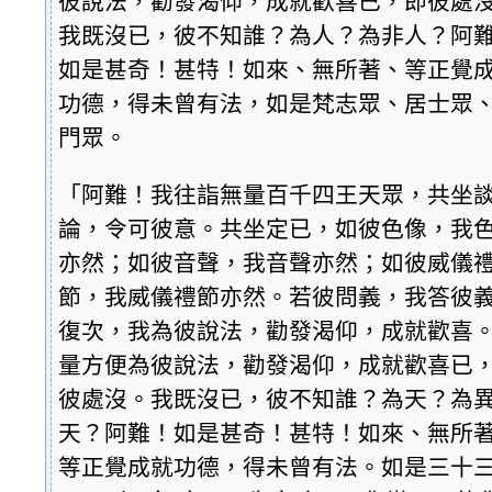
彼說法，勸發渴仰，成就歡喜已，即彼處
我既沒已，彼不知誰？為人？為非人？阿
如是甚奇！甚特！如來、無所著、等正覺
功德，得未曾有法，如是梵志眾、居士眾
門眾。
「阿難！我往詣無量百千四王天眾，共坐
論，令可彼意。共坐定已，如彼色像，我
亦然；如彼音聲，我音聲亦然；如彼威儀
節，我威儀禮節亦然。若彼問義，我答彼
復次，我為彼說法，勸發渴仰，成就歡喜
量方便為彼說法，勸發渴仰，成就歡喜已
彼處沒。我既沒已，彼不知誰？為天？為
天？阿難！如是甚奇！甚特！如來、無所
等正覺成就功德，得未曾有法。如是三十