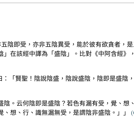
「非五陰即受，亦非五陰異受，能於彼有欲貪者，
在該經中譯為「盛陰」。比對《中阿含經》，可確認
問曰：「賢聖！陰說陰盛，陰說盛陰，陰即是盛陰
盛陰。云何陰即是盛陰？若色有漏有受，覺、想
覺、想、行、識無漏無受，是謂陰非盛陰。」」
(