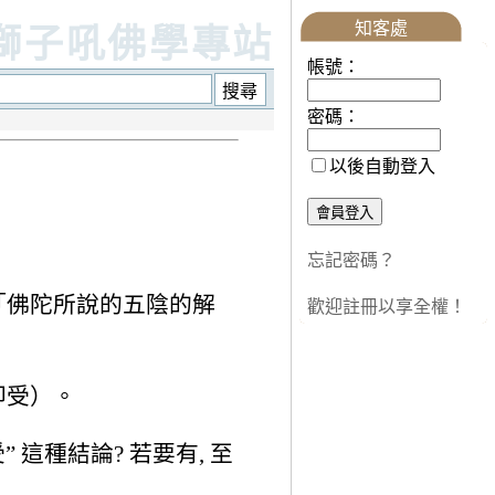
知客處
獅子吼佛學專站
帳號：
密碼：
以後自動登入
忘記密碼？
「佛陀所說的五陰的解
歡迎註冊以享全權！
即受）。
 這種結論? 若要有, 至