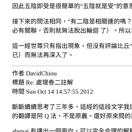
因此五陰即受是很簡單的“五陰就是受”的意
接下來的問法相同，“有二陰是相關連的嗎？
必有關聯，否則就無法脫出輪迴 了）。所
這一經世尊只有指出現象，但沒有評論比丘“
已）而無法再深入了。
作者 DavidChiou
標題 Re: 處理卷二註解
時間 Sun Oct 14 14:57:55 2012
斷斷續續思考了三年多，這經的這段文字我這陣子複
的翻譯是阿 Q 法，不是原義。還好原來問
abstsai 有講出一個面向，可以完全合