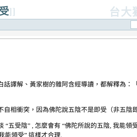
即受
]]
台大
白話譯解、黃家樹的雜阿含經導讀，都解釋為：
不自相衝突，因為佛陀說五陰不是即受（非五陰
受陰” , 怎麼會有 “佛陀所說的五陰, 我能領受”
 我能領受” 這樣才合理.