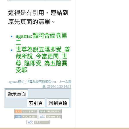
這裡是有引用、連結到
原先頁面的清單。
agama:雜阿含經卷第
二
世尊為說五陰即受_善
哉所說_今當更問_世
尊_陰即受_為五陰異
受耶
agama/研討_世尊為說五陰即受.txt · 上一次變
更: 2020/10/23 14:19