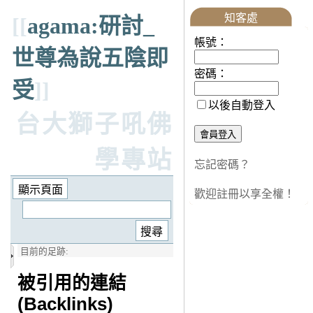
知客處
[[
agama:研討_
帳號：
世尊為說五陰即
密碼：
受
]]
以後自動登入
台大獅子吼佛
學專站
忘記密碼？
歡迎註冊以享全權！
目前的足跡:
被引用的連結
(Backlinks)