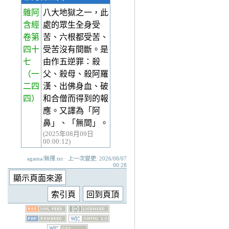
雜阿
八大地獄之一，此
含經
處的眾生全身受
卷第
苦、六根都受苦、
四十
受苦沒有間斷。是
七
由作五逆罪：殺
（一
父、殺母、殺阿羅
二四
漢、出佛身血、破
四）
和合僧而得到的報
應。又譯為「阿
鼻」、「無間」。
(2025年08月09日
00:00:12)
agama/無擇.txt · 上一次變更: 2026/08/07
00:28