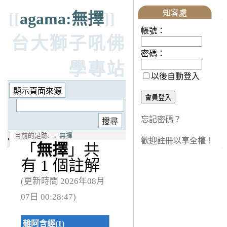
知客處
[[
agama:無擇
]]
帳號：
台大獅子吼佛
密碼：
學專站
以後自動登入
忘記密碼？
目前的足跡:
→
無擇
歡迎註冊以享全權！
「
無擇
」共
有 1 個註解
(更新時間 2026年08月
07日 00:28:47)
雜阿含經(1)