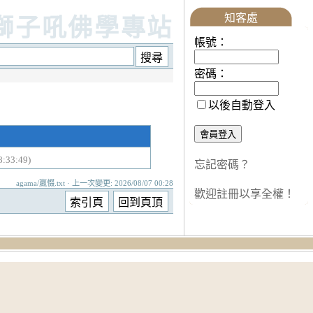
知客處
獅子吼佛學專站
帳號：
密碼：
以後自動登入
:33:49)
忘記密碼？
agama/羸惙.txt · 上一次變更: 2026/08/07 00:28
歡迎註冊以享全權！