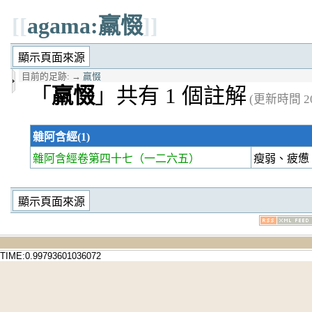
[[
agama:羸惙
]]
目前的足跡:
→
羸惙
「
羸惙
」共有 1 個註解
(更新時間 202
雜阿含經(1)
雜阿含經卷第四十七
（一二六五）
瘦弱、疲憊
TIME:0.99793601036072