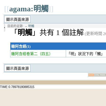
[[
agama:明觸
]]
目前的足跡:
→
明觸
「
明觸
」共有 1 個註解
(更新時間 202
雜阿含經(1)
雜阿含經卷第二
（四五）
「明」狀況下的「觸」
TIME:0.78978180885315