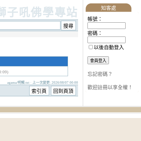
知客處
獅子吼佛學專站
帳號：
密碼：
以後自動登入
:09)
忘記密碼？
agama/明觸.txt · 上一次變更: 2026/08/07 00:00
歡迎註冊以享全權！