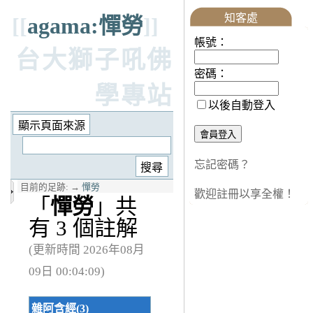
知客處
[[
agama:憚勞
]]
帳號：
台大獅子吼佛
密碼：
學專站
以後自動登入
忘記密碼？
目前的足跡:
→
憚勞
歡迎註冊以享全權！
「
憚勞
」共
有 3 個註解
(更新時間 2026年08月
09日 00:04:09)
雜阿含經(3)