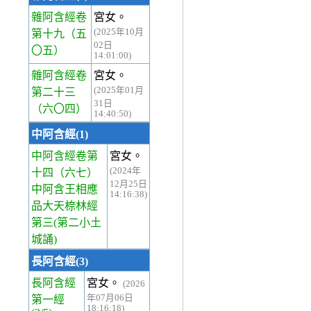
雜阿含經卷
宮女。
(2025年10月
第十九
（五
02日
〇五）
14:01:00)
雜阿含經卷
宮女。
(2025年01月
第二十三
31日
（六〇四）
14:40:50)
中阿含經(1)
中阿含經卷第
宮女。
(2024年
十四
（六七）
12月25日
中阿含王相應
14:16:38)
品大天㮈林經
第三(第二小土
城誦)
長阿含經(3)
長阿含經
宮女。
(2026
年07月06日
第一經
18:16:18)