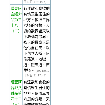
月17日 14:44:06)
增壹阿
有淫欲和食欲的
含經力
有情眾生居住的
品第三
地方。依照三界
十八
六道的分類，天
（二）
道的欲界諸天以
下統稱為欲界，
欲天的最高天是
他化自在天，以
下包含人道、阿
修羅道、地獄
道、餓鬼道、畜
生道。
(2024年12
月24日 21:17:48)
增壹阿
有淫欲和食欲的
含經八
有情眾生居住的
難品第
地方。依照三界
四十二
六道的分類，天
（三）
道的欲界諸天以