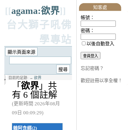
知客處
[[
agama:欲界
]]
帳號：
台大獅子吼佛
密碼：
學專站
以後自動登入
忘記密碼？
目前的足跡:
→
欲界
歡迎註冊以享全權！
「
欲界
」共
有 6 個註解
(更新時間 2026年08月
09日 00:09:29)
雜阿含經(2)