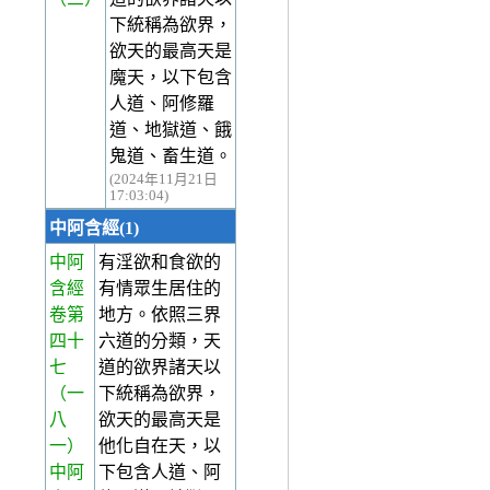
下統稱為欲界，
欲天的最高天是
魔天，以下包含
人道、阿修羅
道、地獄道、餓
鬼道、畜生道。
(2024年11月21日
17:03:04)
中阿含經(1)
中阿
有淫欲和食欲的
含經
有情眾生居住的
卷第
地方。依照三界
四十
六道的分類，天
七
道的欲界諸天以
（一
下統稱為欲界，
八
欲天的最高天是
一）
他化自在天，以
中阿
下包含人道、阿