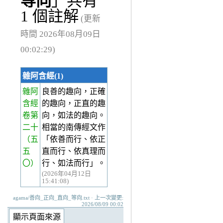
等向
」共有
1 個註解
(更新
時間 2026年08月09日
00:02:29)
雜阿含經(1)
雜阿
良善的趣向，正確
含經
的趣向，正直的趣
卷第
向，如法的趣向。
二十
相當的南傳經文作
（五
「依善而行、依正
五
直而行、依真理而
〇）
行、如法而行」。
(2026年04月12日
15:41:08)
agama/善向_正向_直向_等向.txt · 上一次變更:
2026/08/09 00:02