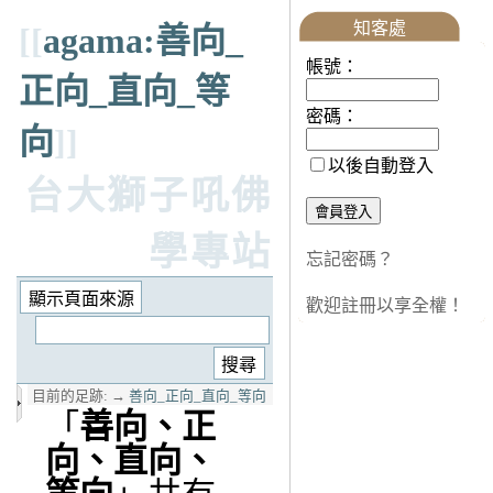
知客處
[[
agama:善向_
帳號：
正向_直向_等
密碼：
向
]]
以後自動登入
台大獅子吼佛
學專站
忘記密碼？
歡迎註冊以享全權！
目前的足跡:
→
善向_正向_直向_等向
「
善向、正
向、直向、