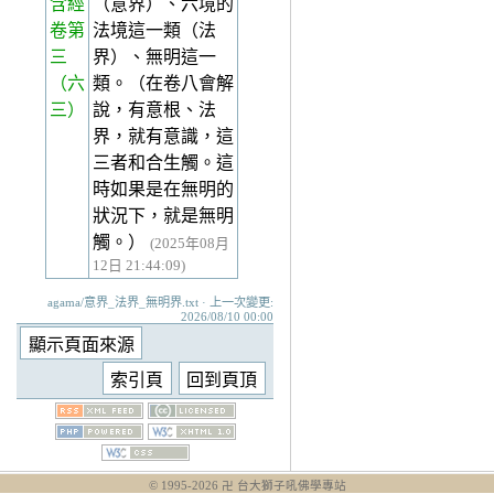
含經
（意界）、六境的
卷第
法境這一類（法
三
界）、無明這一
（六
類。（在卷八會解
三）
說，有意根、法
界，就有意識，這
三者和合生觸。這
時如果是在無明的
狀況下，就是無明
觸。）
(2025年08月
12日 21:44:09)
agama/意界_法界_無明界.txt · 上一次變更:
2026/08/10 00:00
© 1995-
2026
卍 台大獅子吼佛學專站