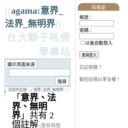
知客處
[[
agama:意界_
帳號：
法界_無明界
]]
密碼：
台大獅子吼佛
以後自動登入
學專站
忘記密碼？
歡迎註冊以享全權！
目前的足跡:
→
意界_法界_無明界
「
意界、法
界、無明
界
」共有 2
個註解
(更新時間