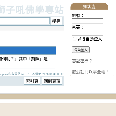
知客處
獅子吼佛學專站
帳號：
密碼：
以後自動登入
如何呢？」其中「前際」是
忘記密碼？
歡迎註冊以享全權！
agama/前際俱見.txt · 上一次變更: 2026/08/06 00:00