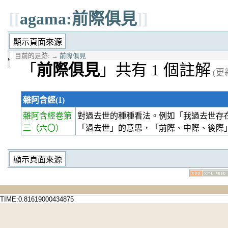
[[
agama:前際俱見
]]
目前的足跡:
→
前際俱見
「
前際俱見
」共有 1 個註解
(更新
雜阿含經(1)
雜阿含經卷第
對過去世的種種看法。例如「我過去世存
三
（六〇）
「過去世」的意思，「前際、中際、後際
TIME:0.81619000434875