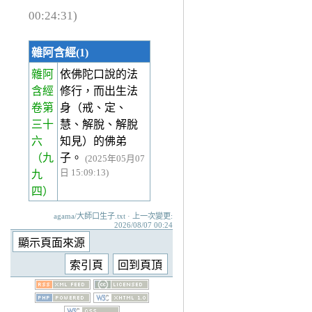
00:24:31)
雜阿含經(1)
雜阿
依佛陀口說的法
含經
修行，而出生法
卷第
身（戒、定、
三十
慧、解脫、解脫
六
知見）的佛弟
（九
子。
(2025年05月07
日 15:09:13)
九
四）
agama/大師口生子.txt · 上一次變更:
2026/08/07 00:24