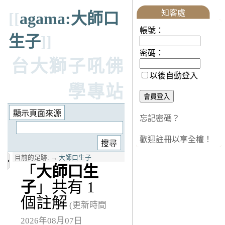
知客處
[[
agama:大師口
帳號：
生子
]]
密碼：
台大獅子吼佛
以後自動登入
學專站
忘記密碼？
歡迎註冊以享全權！
目前的足跡:
→
大師口生子
「
大師口生
子
」共有 1
個註解
(更新時間
2026年08月07日