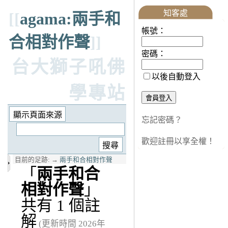
知客處
[[
agama:兩手和
帳號：
合相對作聲
]]
密碼：
台大獅子吼佛
以後自動登入
學專站
忘記密碼？
歡迎註冊以享全權！
目前的足跡:
→
兩手和合相對作聲
「
兩手和合
相對作聲
」
共有 1 個註
解
(更新時間 2026年